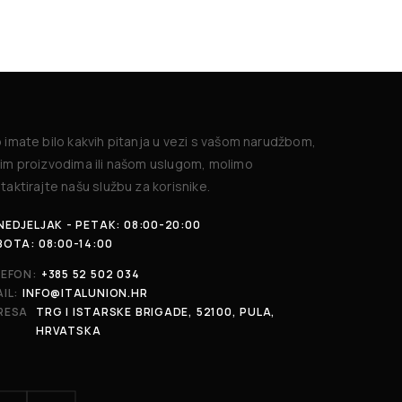
 imate bilo kakvih pitanja u vezi s vašom narudžbom,
im proizvodima ili našom uslugom, molimo
taktirajte našu službu za korisnike.
EDJELJAK - PETAK: 08:00-20:00
BOTA: 08:00-14:00
LEFON:
+385 52 502 034
IL:
INFO@ITALUNION.HR
RESA
TRG I ISTARSKE BRIGADE, 52100, PULA,
HRVATSKA