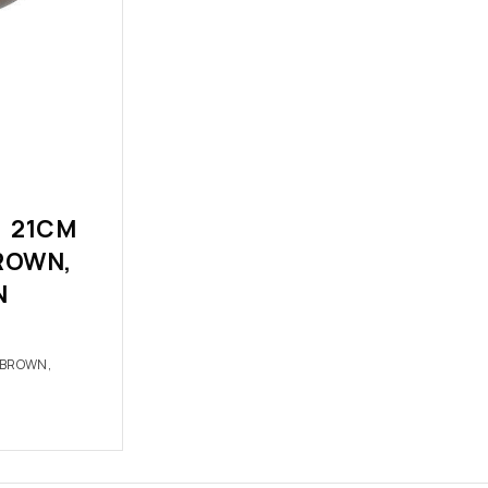
 21CM
ROWN,
N
/BROWN,