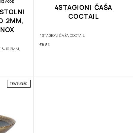
OIZVODE
4STAGIONI ČAŠA
STOLNI
COCTAIL
10 2MM,
INOX
4STAGIONI ČAŠA COCTAIL
€
8.84
 18/10 2MM,
FEATURED