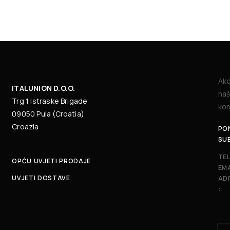
Ako
ITALUNION D.O.O.
naš
Trg 1 Istraske Brigade
kon
09050 Pula (Croatia)
Croazia
PON
SU
TE
OPĆU UVJETI PRODAJE
EMA
UVJETI DOSTAVE
AD
: