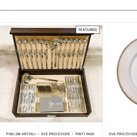
FEATURED
POKLON ARTIKLI
SVE PROIZVODE
PINTI INOX
SVE PROIZVOD