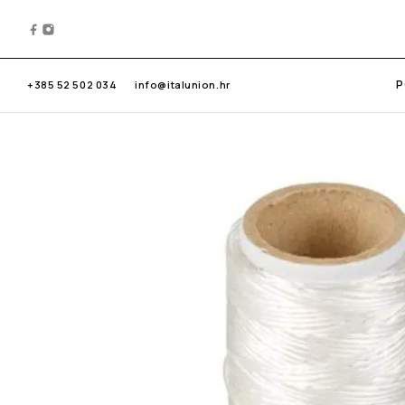
P
+385 52 502 034
info@italunion.hr