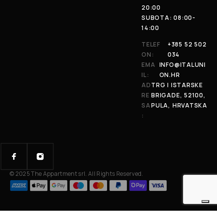
20:00
SUBOTA: 08:00-
14:00
TELEF
+385 52 502
ON:
034
EMA
INFO@ITALUNI
IL:
ON.HR
AD
TRG I ISTARSKE
RE
BRIGADE, 52100,
SA
PULA, HRVATSKA
:
© 2025 The Appartment srl. All Rights Reserved.