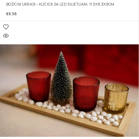
BOŽIĆNI UKRASI – KUĆICA SA LED SVJETLIMA, 11,5X8,3X9CM
€
6.58