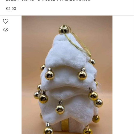
€
2.90