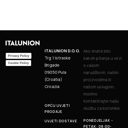
ITALUNION D.O.O.
Ako imate bilo
Privacy Policy
Trg 1 Istraske
kakvih pitanja u vezi
Cookie Policy
Brigade
s vašom
09050 Pula
narudžbom, našim
(Croatia)
proizvodima ili
Croazia
našom uslugom,
molimo
kontaktirajte našu
OPĆU UVJETI
službu za korisnike.
PRODAJE
PONEDJELJAK -
UVJETI DOSTAVE
PETAK: 08:00-