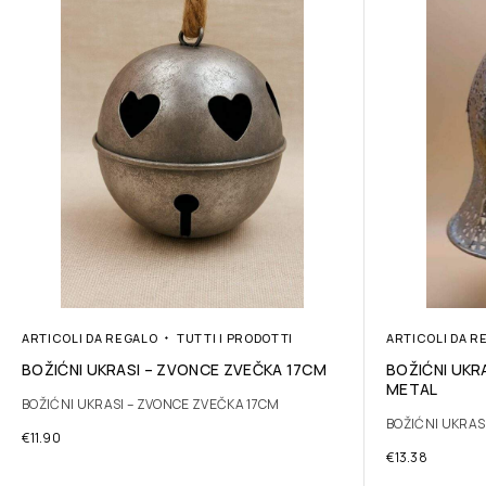
ARTICOLI DA REGALO
TUTTI I PRODOTTI
ARTICOLI DA R
BOŽIĆNI UKRASI – ZVONCE ZVEČKA 17CM
BOŽIĆNI UKR
METAL
BOŽIĆNI UKRASI – ZVONCE ZVEČKA 17CM
BOŽIĆNI UKRAS
€
11.90
€
13.38