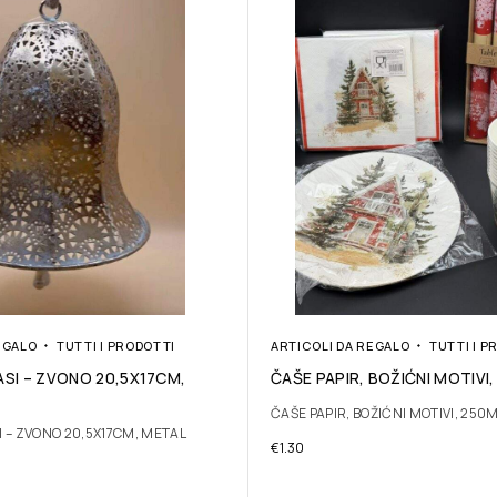
EGALO
TUTTI I PRODOTTI
ARTICOLI DA REGALO
TUTTI I P
ASI – ZVONO 20,5X17CM,
ČAŠE PAPIR, BOŽIĆNI MOTIVI,
ČAŠE PAPIR, BOŽIĆNI MOTIVI, 250ML
I – ZVONO 20,5X17CM, METAL
€
1.30