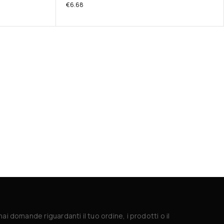
€
6.68
hai domande riguardanti il tuo ordine, i prodotti o il