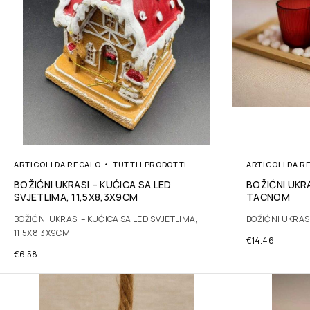
ARTICOLI DA REGALO
TUTTI I PRODOTTI
ARTICOLI DA R
BOŽIĆNI UKRASI – KUĆICA SA LED
BOŽIĆNI UKRA
SVJETLIMA, 11,5X8,3X9CM
TACNOM
BOŽIĆNI UKRASI – KUĆICA SA LED SVJETLIMA,
BOŽIĆNI UKRAS
11,5X8,3X9CM
€
14.46
€
6.58