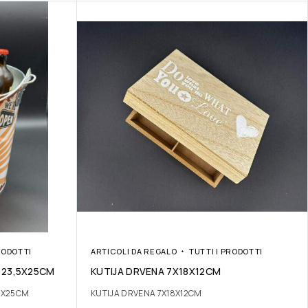
RODOTTI
ARTICOLI DA REGALO
TUTTI I PRODOTTI
 23,5X25CM
KUTIJA DRVENA 7X18X12CM
5X25CM
KUTIJA DRVENA 7X18X12CM