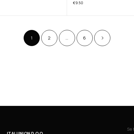
€
9.50
1
2
…
6
Se 
ITALUNION D.O.O.