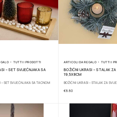
EGALO
TUTTI I PRODOTTI
ARTICOLI DA REGALO
TUTTI I P
SI – SET SVIJEĆNJAKA SA
BOŽIĆNI UKRASI – STALAK ZA
19,5X8CM
I – SET SVIJEĆNJAKA SA TACNOM
BOŽIĆNI UKRASI – STALAK ZA SVIJ
€
8.80