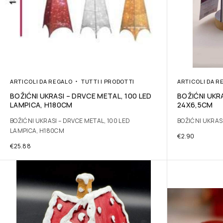
ARTICOLI DA REGALO
TUTTI I PRODOTTI
ARTICOLI DA R
BOŽIĆNI UKRASI – DRVCE METAL, 100 LED
BOŽIĆNI UKR
LAMPICA, H180CM
24X6,5CM
BOŽIĆNI UKRASI – DRVCE METAL, 100 LED
BOŽIĆNI UKRAS
LAMPICA, H180CM
€
2.90
€
25.88