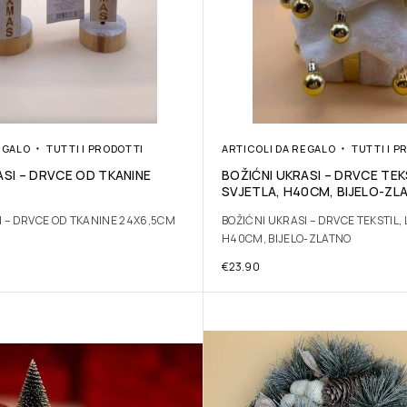
EGALO
TUTTI I PRODOTTI
ARTICOLI DA REGALO
TUTTI I P
ASI – DRVCE OD TKANINE
BOŽIĆNI UKRASI – DRVCE TEK
SVJETLA, H40CM, BIJELO-ZL
I – DRVCE OD TKANINE 24X6,5CM
BOŽIĆNI UKRASI – DRVCE TEKSTIL, 
H40CM, BIJELO-ZLATNO
€
23.90