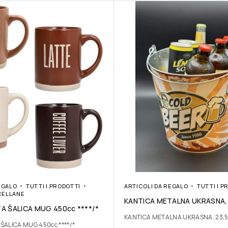
EGALO
TUTTI I PRODOTTI
ARTICOLI DA REGALO
TUTTI I P
CELLANE
KANTICA METALNA UKRASNA,
TA ŠALICA MUG 450cc ****/*
KANTICA METALNA UKRASNA, 23,
ŠALICA MUG 450cc ****/*