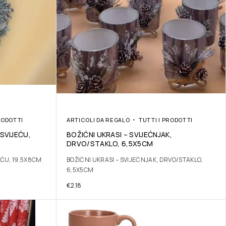
RODOTTI
ARTICOLI DA REGALO
TUTTI I PRODOTTI
 SVIJEĆU,
BOŽIĆNI UKRASI – SVIJEĆNJAK,
DRVO/STAKLO, 6,5X5CM
EĆU, 19,5X8CM
BOŽIĆNI UKRASI – SVIJEĆNJAK, DRVO/STAKLO,
6,5X5CM
€
2.18