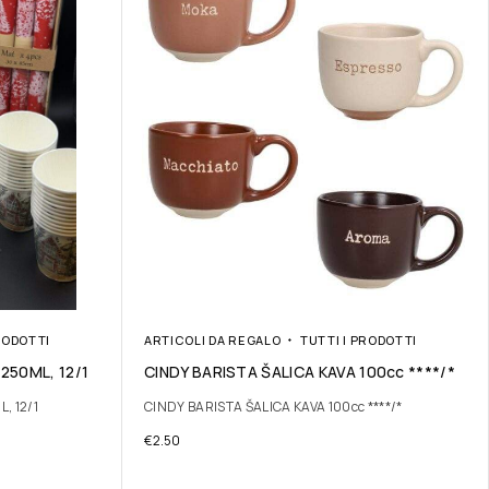
RODOTTI
ARTICOLI DA REGALO
TUTTI I PRODOTTI
 250ML, 12/1
CINDY BARISTA ŠALICA KAVA 100cc ****/*
, 12/1
CINDY BARISTA ŠALICA KAVA 100cc ****/*
€
2.50