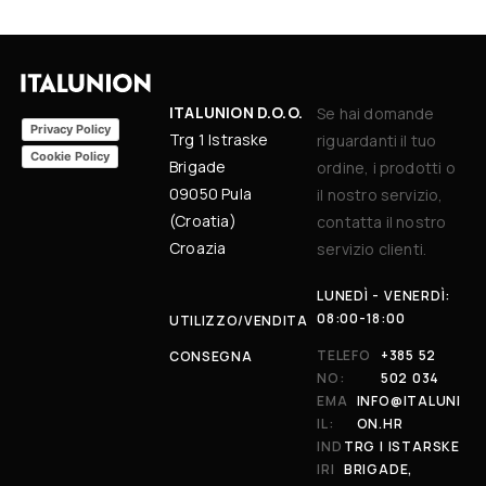
ITALUNION D.O.O.
Se hai domande
Privacy Policy
Trg 1 Istraske
riguardanti il tuo
Cookie Policy
Brigade
ordine, i prodotti o
09050 Pula
il nostro servizio,
(Croatia)
contatta il nostro
Croazia
servizio clienti.
LUNEDÌ - VENERDÌ:
08:00-18:00
UTILIZZO/VENDITA
TELEFO
+385 52
CONSEGNA
NO:
502 034
EMA
INFO@ITALUNI
IL:
ON.HR
IND
TRG I ISTARSKE
IRI
BRIGADE,