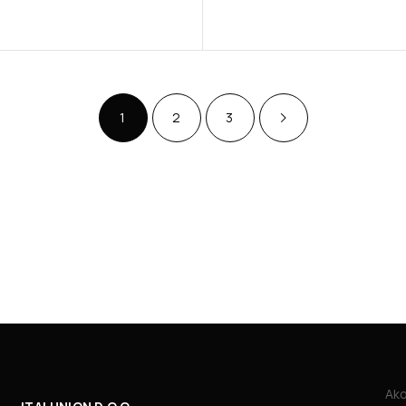
1
2
3
Ako