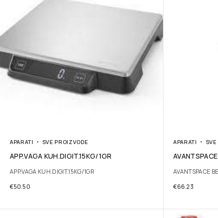
APARATI
SVE PROIZVODE
APARATI
SVE
APP.VAGA KUH.DIGIT.15KG/1GR
AVANTSPACE 
APP.VAGA KUH.DIGIT.15KG/1GR
AVANTSPACE BE
€
50.50
€
66.23