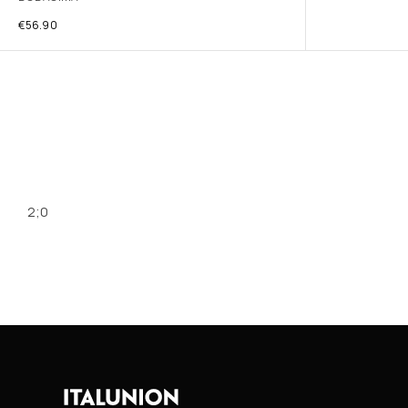
€
56.90
2;0