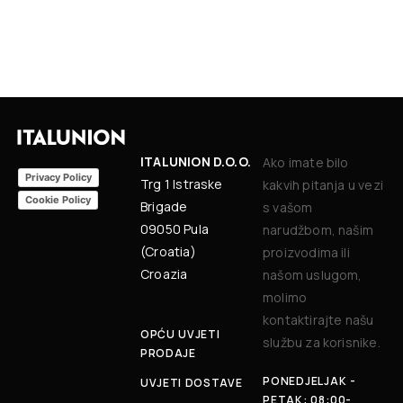
ITALUNION D.O.O.
Ako imate bilo
Privacy Policy
Trg 1 Istraske
kakvih pitanja u vezi
Cookie Policy
Brigade
s vašom
09050 Pula
narudžbom, našim
(Croatia)
proizvodima ili
Croazia
našom uslugom,
molimo
kontaktirajte našu
OPĆU UVJETI
službu za korisnike.
PRODAJE
PONEDJELJAK -
UVJETI DOSTAVE
PETAK: 08:00-