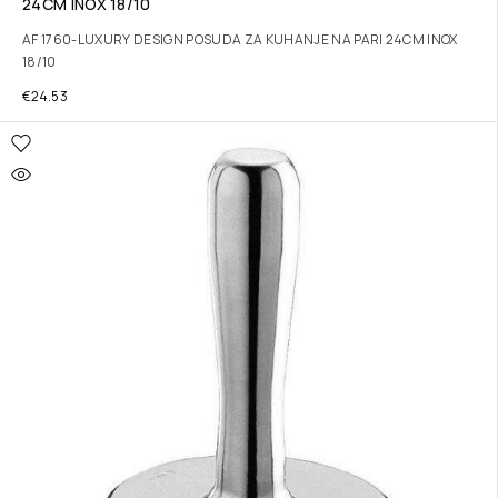
24CM INOX 18/10
AF 1760-LUXURY DESIGN POSUDA ZA KUHANJE NA PARI 24CM INOX
18/10
€
24.53