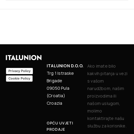
ITALUNION D.O.O.
Ako imate bilo
Privacy Policy
Trg 1 Istraske
kakvih pitanja u vezi
Cookie Policy
Brigade
s vašom
09050 Pula
narudžbom, našim
(Croatia)
proizvodima ili
Croazia
našom uslugom,
molimo
kontaktirajte našu
OPĆU UVJETI
službu za korisnike.
PRODAJE