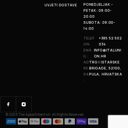
PONEDJELJAK -
UVJETI DOSTAVE
PETAK: 08:00-
20:00
SUBOTA: 08:00-
14:00
TELEF
+385 52 502
ON:
034
EMA
INFO@ITALUNI
IL:
ON.HR
AD
TRG I ISTARSKE
RE
BRIGADE, 52100,
SA
PULA, HRVATSKA
:
© 2025 The Appartment srl. All Rights Reserved.