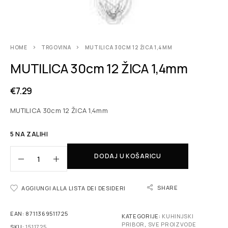
HOME
TRGOVINA
MUTILICA 30CM 12 ŽICA 1,4MM
MUTILICA 30cm 12 ŽICA 1,4mm
€
7.29
MUTILICA 30cm 12 ŽICA 1,4mm
5 NA ZALIHI
DODAJ U KOŠARICU
SHARE
AGGIUNGI ALLA LISTA DEI DESIDERI
EAN:
8711369511725
KATEGORIJE:
KUHINJSKI
PRIBOR
,
SVE PROIZVODE
SKU:
1511725