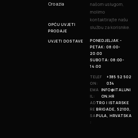
Croazia
našom uslugom,
molimo
kontaktirajte našu
OPĆU UVJETI
službu za korisnike.
PRODAJE
PONEDJELJAK -
UVJETI DOSTAVE
PETAK: 08:00-
20:00
SUBOTA: 08:00-
14:00
TELEF
+385 52 502
ON:
034
EMA
INFO@ITALUNI
IL:
ON.HR
AD
TRG I ISTARSKE
RE
BRIGADE, 52100,
SA
PULA, HRVATSKA
: