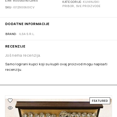
EAN:
8000409012965
KATEGORIJE:
KUHINJSKI
PRIBOR
,
SVE PROIZVODE
SKU:
I01290060ICV
DODATNE INFORMACIJE
BRAND
ILSA S.R.L.
RECENZIJE
Još nema recenzija.
Samo logirani kupci koji su kupili ovaj proizvod mogu napisati
recenziju.
FEATURED