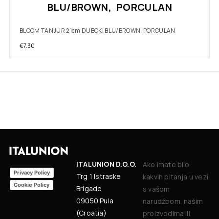
BLU/BROWN, PORCULAN
BLOOM TANJUR 21cm DUBOKI BLU/BROWN, PORCULAN
€
7.30
ITALUNION D.O.O.
Ako imate bilo
Privacy Policy
Trg 1 Istraske
kakvih pitanja u vezi
Cookie Policy
Brigade
s vašom
09050 Pula
narudžbom, našim
(Croatia)
proizvodima ili