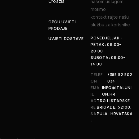
Croazia
našom uslugom,
molimo
kontaktirajte našu
OPĆU UVJETI
službu za korisnike.
PRODAJE
PONEDJELJAK -
UVJETI DOSTAVE
PETAK: 08:00-
20:00
SUBOTA: 08:00-
14:00
TELEF
+385 52 502
ON:
034
EMA
INFO@ITALUNI
IL:
ON.HR
AD
TRG I ISTARSKE
RE
BRIGADE, 52100,
SA
PULA, HRVATSKA
: