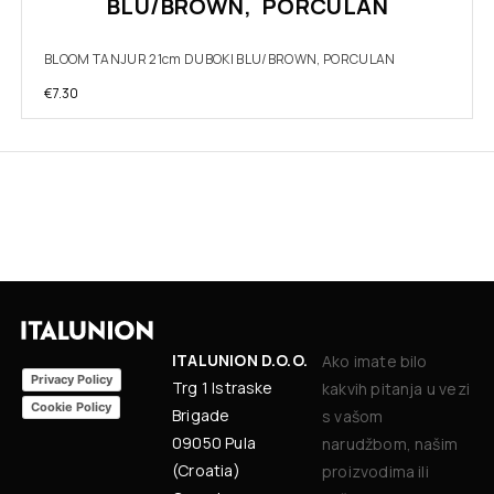
BLU/BROWN, PORCULAN
BLOOM TANJUR 21cm DUBOKI BLU/BROWN, PORCULAN
€
7.30
ITALUNION D.O.O.
Ako imate bilo
Privacy Policy
Trg 1 Istraske
kakvih pitanja u vezi
Cookie Policy
Brigade
s vašom
09050 Pula
narudžbom, našim
(Croatia)
proizvodima ili