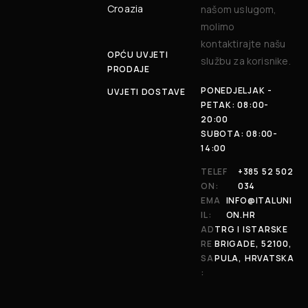
Croazia
našom uslugom,
molimo
kontaktirajte našu
OPĆU UVJETI
službu za korisnike.
PRODAJE
PONEDJELJAK -
UVJETI DOSTAVE
PETAK: 08:00-
20:00
SUBOTA: 08:00-
14:00
TELEF
+385 52 502
ON:
034
EMA
INFO@ITALUNI
IL:
ON.HR
AD
TRG I ISTARSKE
RE
BRIGADE, 52100,
SA
PULA, HRVATSKA
: