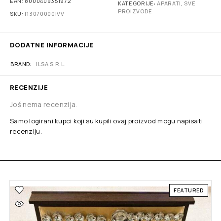
EAN:
8000409351972
KATEGORIJE:
APARATI
,
SVE
PROIZVODE
SKU:
I13070000IVV
DODATNE INFORMACIJE
BRAND
ILSA S.R.L.
RECENZIJE
Još nema recenzija.
Samo logirani kupci koji su kupili ovaj proizvod mogu napisati
recenziju.
FEATURED