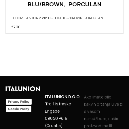
BLU/BROWN, PORCULAN
BLOOM TANJUR 21cm DUBOKI BLU/BROWN, PORCULAN
€
7.30
ITALUNION D.O.O.
Ako imate bilo
Privacy Policy
Trg 1 Istraske
kakvih pitanja u vezi
Cookie Policy
Brigade
s vašom
09050 Pula
narudžbom, našim
(Croatia)
proizvodima ili