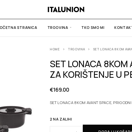
OČETNA STRANICA
TRGOVINA
TKO SMO MI
KONTAK
HOME
TRGOVINA
SET LONACA 8KOM AVAN
SET LONACA 8KOM 
ZA KORIŠTENJE U P
€
169.00
SET LONACA 8KOM AVANT SPACE, PRIGODNI 
2 NA ZALIHI
DODAJ U KOŠAR