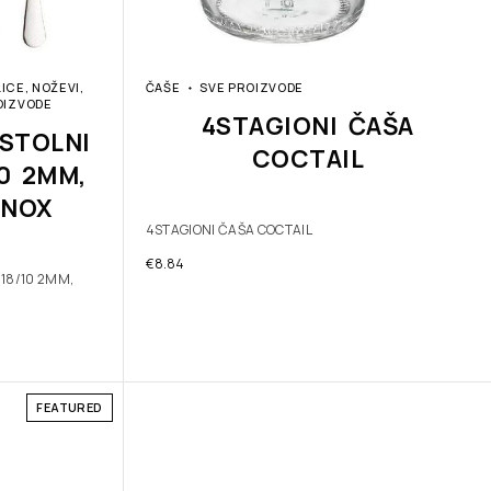
LICE, NOŽEVI,
ČAŠE
SVE PROIZVODE
OIZVODE
4STAGIONI ČAŠA
STOLNI
COCTAIL
10 2MM,
INOX
4STAGIONI ČAŠA COCTAIL
€
8.84
 18/10 2MM,
FEATURED