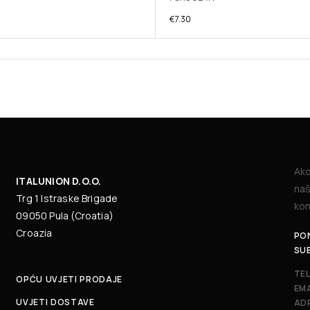
€
7.30
Ako
ITALUNION D.O.O.
naš
Trg 1 Istraske Brigade
kon
09050 Pula (Croatia)
Croazia
PON
SU
TE
OPĆU UVJETI PRODAJE
EMA
UVJETI DOSTAVE
AD