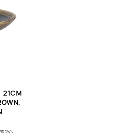
 21CM
ROWN,
N
/BROWN,