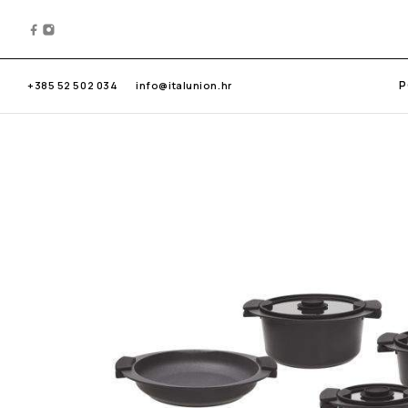
P
+385 52 502 034
info@italunion.hr