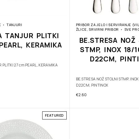
E
TANJURI
PRIBOR ZA JELO I SERVIRANJE (VI
ŽLICE, SRVIRNI PRIBOR
SVE PR
A TANJUR PLITKI
BE.STRESA NOŽ 
PEARL, KERAMIKA
STMP, INOX 18/
D22CM, PINT
 PLITKI 27 cm PEARL, KERAMIKA
BE.STRESA NOŽ STOLNI STMP, INOX
D22CM, PINTINOX
€
2.60
FEATURED