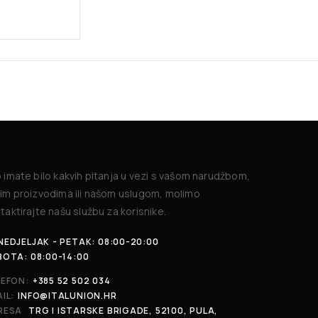
 imate bilo kakvih pitanja u vezi s vašom narudžbom,
im proizvodima ili našom uslugom, molimo
taktirajte našu službu za korisnike.
EDJELJAK - PETAK: 08:00-20:00
BOTA: 08:00-14:00
LEFON:
+385 52 502 034
IL:
INFO@ITALUNION.HR
RESA
TRG I ISTARSKE BRIGADE, 52100, PULA,