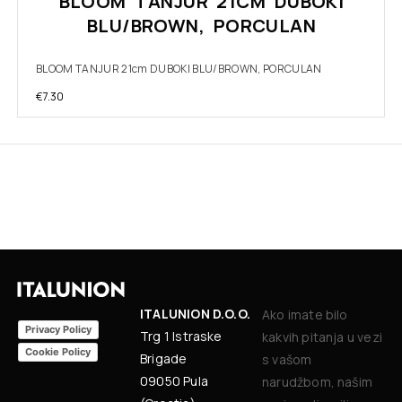
BLOOM TANJUR 21CM DUBOKI
BLU/BROWN, PORCULAN
BLOOM TANJUR 21cm DUBOKI BLU/BROWN, PORCULAN
€
7.30
ITALUNION D.O.O.
Ako imate bilo
Privacy Policy
Trg 1 Istraske
kakvih pitanja u vezi
Cookie Policy
Brigade
s vašom
09050 Pula
narudžbom, našim