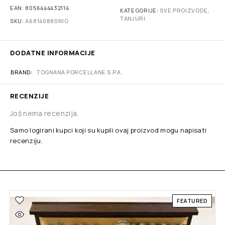
EAN:
8056444432114
KATEGORIJE:
SVE PROIZVODE
,
TANJURI
SKU:
A68140880RIG
DODATNE INFORMACIJE
BRAND
TOGNANA PORCELLANE S.P.A.
RECENZIJE
Još nema recenzija.
Samo logirani kupci koji su kupili ovaj proizvod mogu napisati
recenziju.
FEATURED