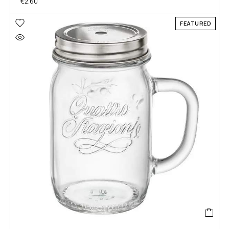
€
2.60
FEATURED