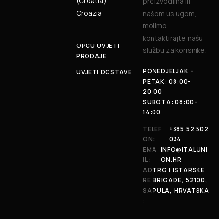
(Croatia)
proizvodima ili
Croazia
našom uslugom,
molimo
kontaktirajte našu
OPĆU UVJETI
službu za korisnike.
PRODAJE
PONEDJELJAK -
UVJETI DOSTAVE
PETAK: 08:00-
20:00
SUBOTA: 08:00-
14:00
TELEF
+385 52 502
ON:
034
EMA
INFO@ITALUNI
IL:
ON.HR
AD
TRG I ISTARSKE
RE
BRIGADE, 52100,
SA
PULA, HRVATSKA
: