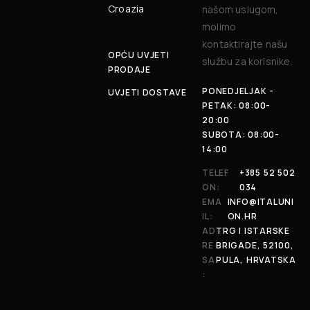
Croazia
našom uslugom,
molimo
kontaktirajte našu
OPĆU UVJETI
službu za korisnike.
PRODAJE
PONEDJELJAK -
UVJETI DOSTAVE
PETAK: 08:00-
20:00
SUBOTA: 08:00-
14:00
TELEF
+385 52 502
ON:
034
EMA
INFO@ITALUNI
IL:
ON.HR
AD
TRG I ISTARSKE
RE
BRIGADE, 52100,
SA
PULA, HRVATSKA
: