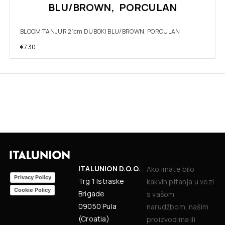
BLU/BROWN, PORCULAN
BLOOM TANJUR 21cm DUBOKI BLU/BROWN, PORCULAN
€
7.30
ITALUNION D.O.O.
Ako imate bilo
Privacy Policy
Trg 1 Istraske
kakvih pitanja u vezi
Cookie Policy
Brigade
s vašom
09050 Pula
narudžbom, našim
(Croatia)
proizvodima ili