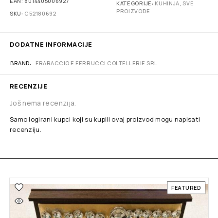
EAN:
8014405006927
KATEGORIJE:
KUHINJA
,
SVE
PROIZVODE
SKU:
C52180692
DODATNE INFORMACIJE
BRAND
FRARACCIO E FERRUCCI COLTELLERIE SRL
RECENZIJE
Još nema recenzija.
Samo logirani kupci koji su kupili ovaj proizvod mogu napisati
recenziju.
FEATURED