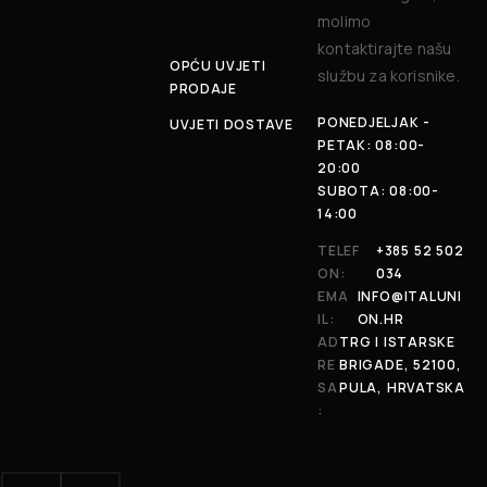
molimo
kontaktirajte našu
OPĆU UVJETI
službu za korisnike.
PRODAJE
PONEDJELJAK -
UVJETI DOSTAVE
PETAK: 08:00-
20:00
SUBOTA: 08:00-
14:00
TELEF
+385 52 502
ON:
034
EMA
INFO@ITALUNI
IL:
ON.HR
AD
TRG I ISTARSKE
RE
BRIGADE, 52100,
SA
PULA, HRVATSKA
: