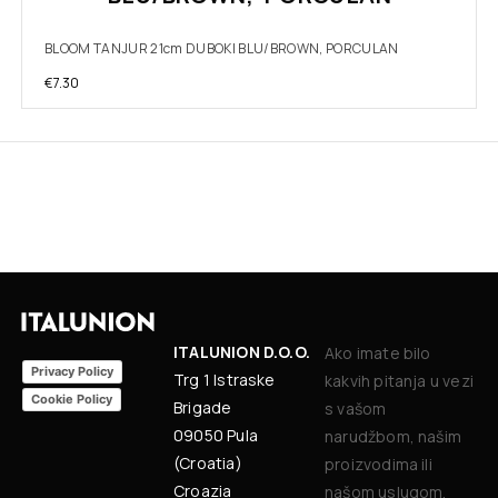
BLOOM TANJUR 21cm DUBOKI BLU/BROWN, PORCULAN
€
7.30
ITALUNION D.O.O.
Ako imate bilo
Privacy Policy
Trg 1 Istraske
kakvih pitanja u vezi
Cookie Policy
Brigade
s vašom
09050 Pula
narudžbom, našim
(Croatia)
proizvodima ili
Croazia
našom uslugom,