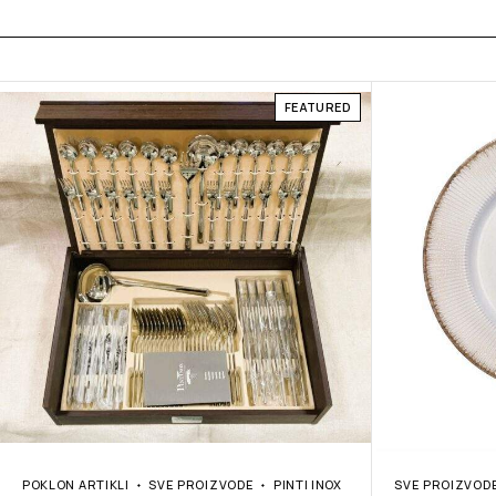
FEATURED
POKLON ARTIKLI
SVE PROIZVODE
PINTI INOX
SVE PROIZVOD