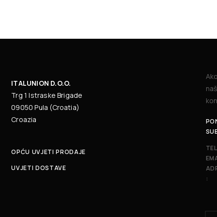
Ako
ITALUNION D.O.O.
naš
Trg 1 Istraske Brigade
kon
09050 Pula (Croatia)
Croazia
PON
SU
TE
OPĆU UVJETI PRODAJE
EMA
UVJETI DOSTAVE
AD
: