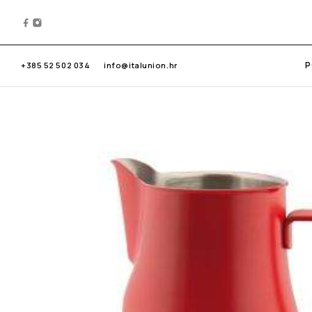
P
+385 52 502 034
info@italunion.hr