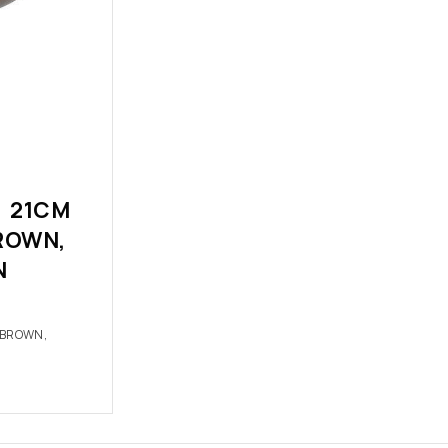
 21CM
ROWN,
N
/BROWN,