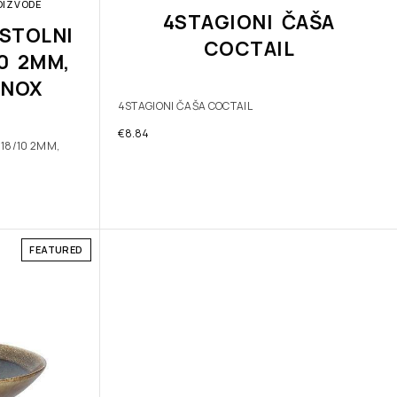
OIZVODE
4STAGIONI ČAŠA
STOLNI
COCTAIL
10 2MM,
INOX
4STAGIONI ČAŠA COCTAIL
€
8.84
 18/10 2MM,
FEATURED