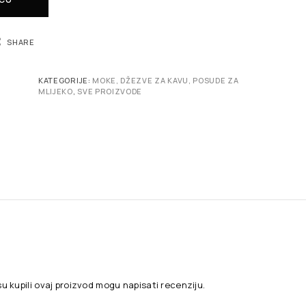
SHARE
KATEGORIJE:
MOKE, DŽEZVE ZA KAVU, POSUDE ZA
MLIJEKO
,
SVE PROIZVODE
su kupili ovaj proizvod mogu napisati recenziju.