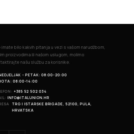
 imate bilo kakvih pitanja u vezi s vašom narudžbom,
im proizvodima ili našom uslugom, molimo
taktirajte našu službu za korisnike.
EDJELJAK - PETAK: 08:00-20:00
BOTA: 08:00-14:00
LEFON:
+385 52 502 034
IL:
INFO@ITALUNION.HR
RESA
TRG I ISTARSKE BRIGADE, 52100, PULA,
HRVATSKA