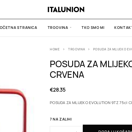
OČETNA STRANICA
TRGOVINA
TKO SMO MI
KONTAK
HOME
TRGOVINA
POSUDA ZA MLIJEKO E
POSUDA ZA MLIJEKO
CRVENA
€
28.35
POSUDA ZA MLIJEKO EVOLUTION 9TZ 75cl 
7 NA ZALIHI
DODAJ U KOŠAR