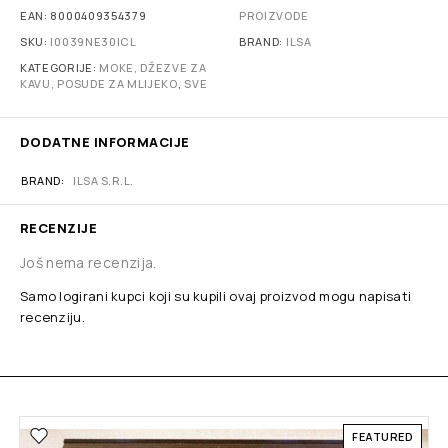
EAN:
8000409354379
PROIZVODE
SKU:
I0039NE30ICL
BRAND:
ILSA
KATEGORIJE:
MOKE, DŽEZVE ZA
KAVU, POSUDE ZA MLIJEKO
,
SVE
DODATNE INFORMACIJE
BRAND
ILSA S.R.L.
RECENZIJE
Još nema recenzija.
Samo logirani kupci koji su kupili ovaj proizvod mogu napisati
recenziju.
FEATURED