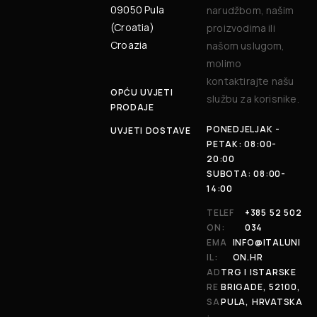
09050 Pula
narudžbom, našim
(Croatia)
proizvodima ili
Croazia
našom uslugom,
molimo
kontaktirajte našu
OPĆU UVJETI
službu za korisnike.
PRODAJE
PONEDJELJAK -
UVJETI DOSTAVE
PETAK: 08:00-
20:00
SUBOTA: 08:00-
14:00
TELEF
+385 52 502
ON:
034
EMA
INFO@ITALUNI
IL:
ON.HR
AD
TRG I ISTARSKE
RE
BRIGADE, 52100,
SA
PULA, HRVATSKA
: