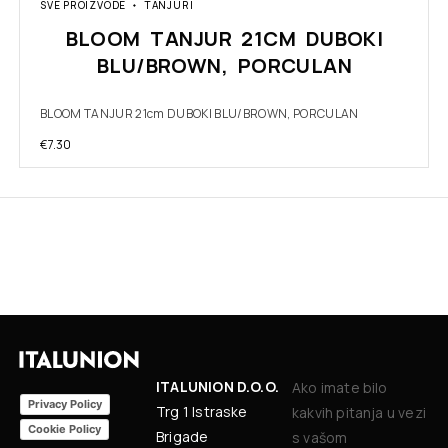
SVE PROIZVODE
TANJURI
BLOOM TANJUR 21CM DUBOKI
BLU/BROWN, PORCULAN
BLOOM TANJUR 21cm DUBOKI BLU/BROWN, PORCULAN
€
7.30
ITALUNION D.O.O.
Ako imate bilo
Privacy Policy
Trg 1 Istraske
kakvih pitanja u vezi
Cookie Policy
Brigade
s vašom