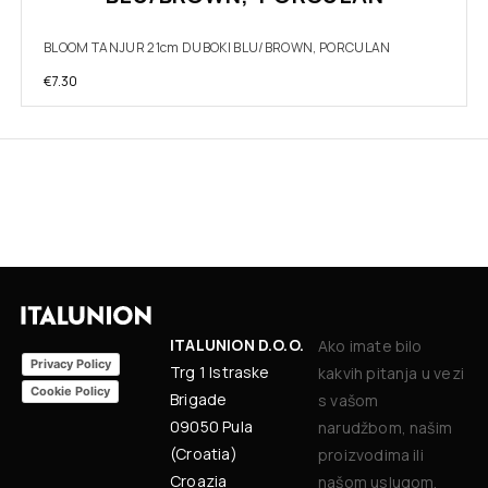
BLOOM TANJUR 21cm DUBOKI BLU/BROWN, PORCULAN
€
7.30
ITALUNION D.O.O.
Ako imate bilo
Privacy Policy
Trg 1 Istraske
kakvih pitanja u vezi
Cookie Policy
Brigade
s vašom
09050 Pula
narudžbom, našim
(Croatia)
proizvodima ili
Croazia
našom uslugom,