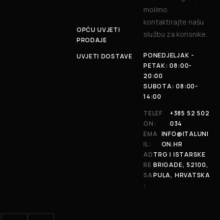
molimo
kontaktirajte našu
OPĆU UVJETI
službu za korisnike.
PRODAJE
PONEDJELJAK -
UVJETI DOSTAVE
PETAK: 08:00-
20:00
SUBOTA: 08:00-
14:00
TELEF
+385 52 502
ON:
034
EMA
INFO@ITALUNI
IL:
ON.HR
AD
TRG I ISTARSKE
RE
BRIGADE, 52100,
SA
PULA, HRVATSKA
: