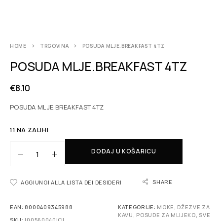
HOME
TRGOVINA
POSUDA MLJE.BREAKFAST 4TZ
POSUDA MLJE.BREAKFAST 4TZ
€
8.10
POSUDA MLJE.BREAKFAST 4TZ
11 NA ZALIHI
DODAJ U KOŠARICU
SHARE
AGGIUNGI ALLA LISTA DEI DESIDERI
EAN:
8000409345988
KATEGORIJE:
MOKE, DŽEZVE ZA
KAVU, POSUDE ZA MLIJEKO
,
SVE
SKU:
I00560040ICL