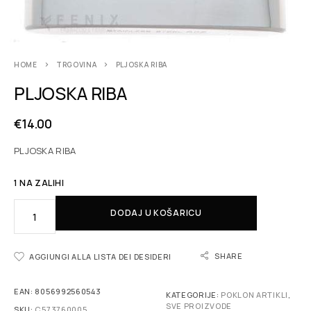
HOME
TRGOVINA
PLJOSKA RIBA
PLJOSKA RIBA
€
14.00
PLJOSKA RIBA
1 NA ZALIHI
DODAJ U KOŠARICU
SHARE
AGGIUNGI ALLA LISTA DEI DESIDERI
EAN:
8056992560543
KATEGORIJE:
POKLON ARTIKLI
,
SVE PROIZVODE
SKU:
C573760005