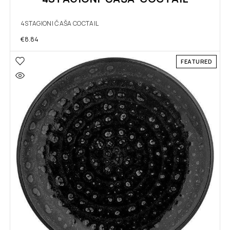
4STAGIONI ČAŠA COCTAIL
€
8.84
FEATURED