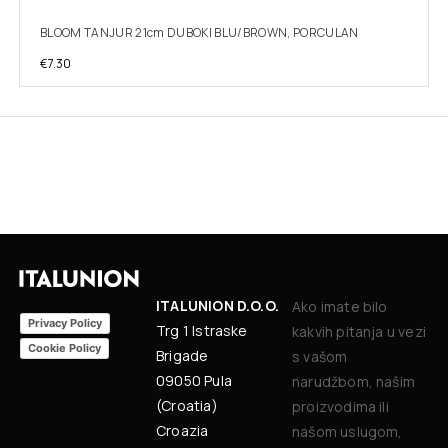
BLOOM TANJUR 21cm DUBOKI BLU/BROWN, PORCULAN
€
7.30
ITALUNION D.O.O.
Ako imate bilo
Privacy Policy
Trg 1 Istraske
kakvih pitanja u vezi
Cookie Policy
Brigade
s vašom
09050 Pula
narudžbom, našim
(Croatia)
proizvodima ili
Croazia
našom uslugom,