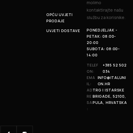
molimo
kontaktirajte našu
OPĆU UVJETI
službu za korisnike.
PRODAJE
PONEDJELJAK -
UVJETI DOSTAVE
PETAK: 08:00-
20:00
SUBOTA: 08:00-
14:00
TELEF
+385 52 502
ON:
034
EMA
INFO@ITALUNI
IL:
ON.HR
AD
TRG I ISTARSKE
RE
BRIGADE, 52100,
SA
PULA, HRVATSKA
: