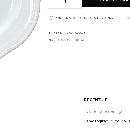
AGGIUNGI ALLA LISTA DEI DESIDERI
EAN:
8000257962238
SKU:
A322320000OP
RECENZIJE
Još nema recenzija.
Samo logirani kupci koji 