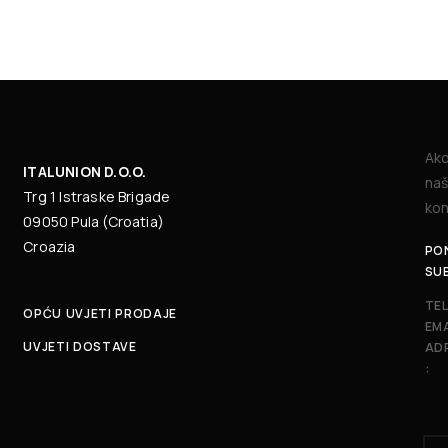
Ako
ITALUNION D.O.O.
naš
Trg 1 Istraske Brigade
kon
09050 Pula (Croatia)
Croazia
PON
SU
TE
OPĆU UVJETI PRODAJE
EMA
UVJETI DOSTAVE
AD
: