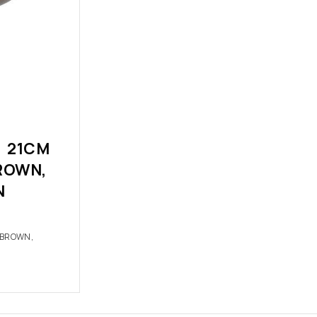
 21CM
ROWN,
N
/BROWN,