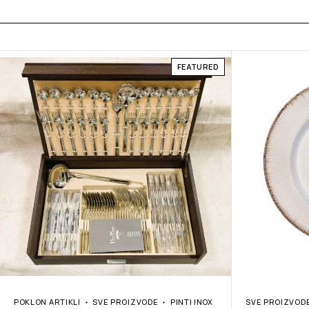
FEATURED
POKLON ARTIKLI
SVE PROIZVODE
PINTI INOX
SVE PROIZVOD