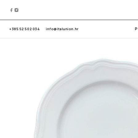
P
+385 52 502 034
info@italunion.hr