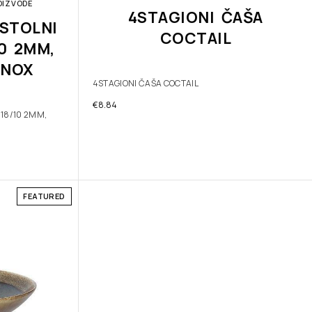
OIZVODE
4STAGIONI ČAŠA
STOLNI
COCTAIL
10 2MM,
INOX
4STAGIONI ČAŠA COCTAIL
€
8.84
 18/10 2MM,
FEATURED