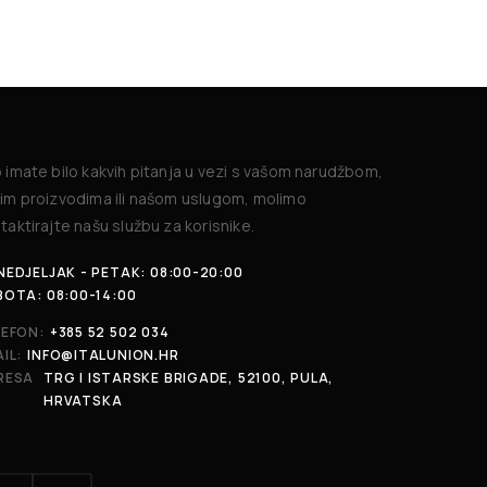
 imate bilo kakvih pitanja u vezi s vašom narudžbom,
im proizvodima ili našom uslugom, molimo
taktirajte našu službu za korisnike.
EDJELJAK - PETAK: 08:00-20:00
BOTA: 08:00-14:00
LEFON:
+385 52 502 034
IL:
INFO@ITALUNION.HR
RESA
TRG I ISTARSKE BRIGADE, 52100, PULA,
HRVATSKA