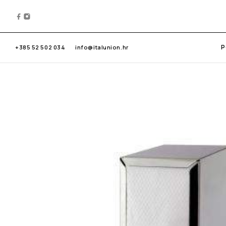
P
+385 52 502 034
info@italunion.hr