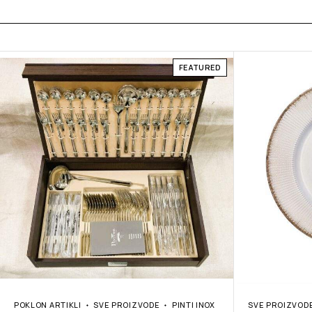
FEATURED
POKLON ARTIKLI
SVE PROIZVODE
PINTI INOX
SVE PROIZVOD