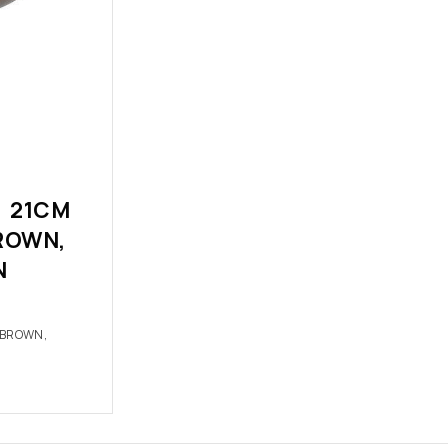
 21CM
ROWN,
N
/BROWN,