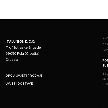
Ako
ITALUNION D.O.O.
naš
Trg 1 Istraske Brigade
kon
09050 Pula (Croatia)
Croazia
PON
SU
TE
OPĆU UVJETI PRODAJE
EMA
UVJETI DOSTAVE
AD
: