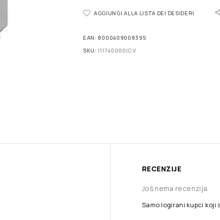
AGGIUNGI ALLA LISTA DEI DESIDERI
EAN:
8000409008395
SKU:
I11740000ICV
RECENZIJE
Još nema recenzija.
Samo logirani kupci koji 