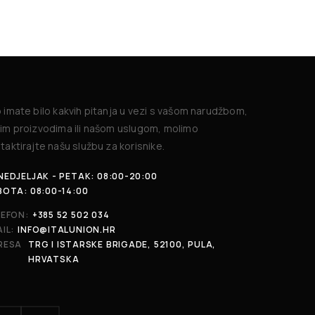
 imate bilo kakvih pitanja u vezi s vašom narudžbom,
im proizvodima ili našom uslugom, molimo
taktirajte našu službu za korisnike.
EDJELJAK - PETAK: 08:00-20:00
BOTA: 08:00-14:00
LEFON:
+385 52 502 034
IL:
INFO@ITALUNION.HR
RESA
TRG I ISTARSKE BRIGADE, 52100, PULA,
HRVATSKA