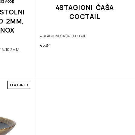
OIZVODE
4STAGIONI ČAŠA
STOLNI
COCTAIL
10 2MM,
INOX
4STAGIONI ČAŠA COCTAIL
€
8.84
 18/10 2MM,
FEATURED