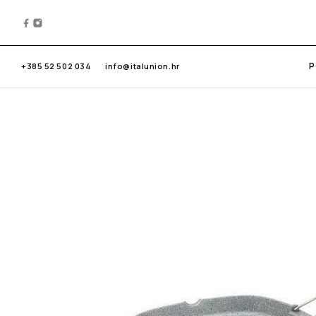
P
+385 52 502 034
info@italunion.hr