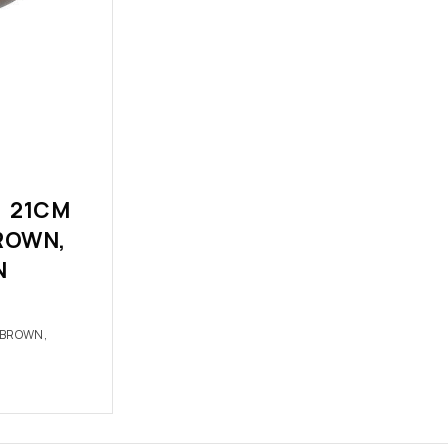
 21CM
ROWN,
N
/BROWN,