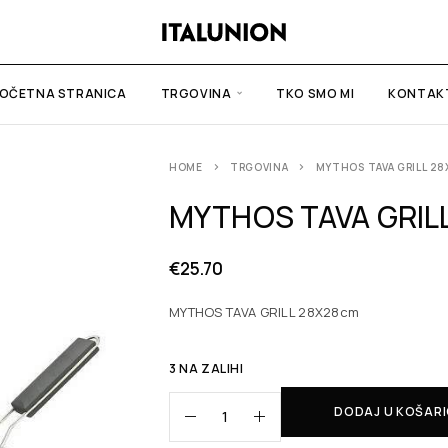
OČETNA STRANICA
TRGOVINA
TKO SMO MI
KONTAK
HOME
TRGOVINA
MYTHOS TAVA GRILL 2
MYTHOS TAVA GRIL
€
25.70
MYTHOS TAVA GRILL 28X28cm
3 NA ZALIHI
DODAJ U KOŠAR