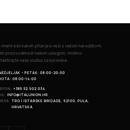
 imate bilo kakvih pitanja u vezi s vašom narudžbom,
im proizvodima ili našom uslugom, molimo
taktirajte našu službu za korisnike.
EDJELJAK - PETAK: 08:00-20:00
BOTA: 08:00-14:00
LEFON:
+385 52 502 034
IL:
INFO@ITALUNION.HR
RESA
TRG I ISTARSKE BRIGADE, 52100, PULA,
HRVATSKA