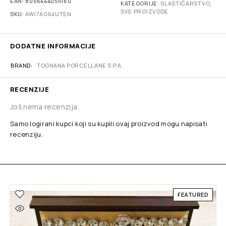
EAN:
8056444055160
KATEGORIJE:
SLASTIČARSTVO
,
SVE PROIZVODE
SKU:
AWI7AG64UTEN
DODATNE INFORMACIJE
BRAND
TOGNANA PORCELLANE S.P.A.
RECENZIJE
Još nema recenzija.
Samo logirani kupci koji su kupili ovaj proizvod mogu napisati
recenziju.
FEATURED