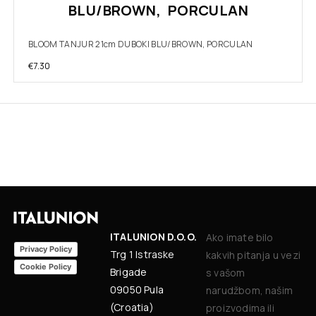
BLU/BROWN, PORCULAN
BLOOM TANJUR 21cm DUBOKI BLU/BROWN, PORCULAN
€
7.30
ITALUNION D.O.O.
Ako imate bilo
Privacy Policy
Trg 1 Istraske
kakvih pitanja u vezi
Cookie Policy
Brigade
s vašom
09050 Pula
narudžbom, našim
(Croatia)
proizvodima ili