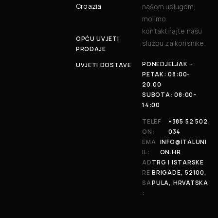
Croazia
našom uslugom,
molimo
kontaktirajte našu
OPĆU UVJETI
službu za korisnike.
PRODAJE
PONEDJELJAK -
UVJETI DOSTAVE
PETAK: 08:00-
20:00
SUBOTA: 08:00-
14:00
TELEF
+385 52 502
ON:
034
EMA
INFO@ITALUNI
IL:
ON.HR
AD
TRG I ISTARSKE
RE
BRIGADE, 52100,
SA
PULA, HRVATSKA
: