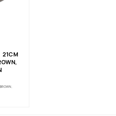
 21CM
ROWN,
N
/BROWN,