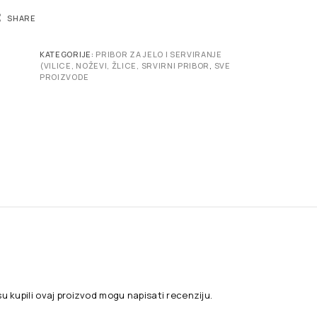
SHARE
KATEGORIJE:
PRIBOR ZA JELO I SERVIRANJE
(VILICE, NOŽEVI, ŽLICE, SRVIRNI PRIBOR
,
SVE
PROIZVODE
su kupili ovaj proizvod mogu napisati recenziju.