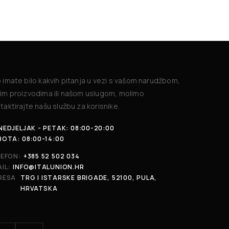
 imate bilo kakvih pitanja u vezi s vašom narudžbom,
im proizvodima ili našom uslugom, molimo
taktirajte našu službu za korisnike.
EDJELJAK - PETAK: 08:00-20:00
BOTA: 08:00-14:00
LEFON:
+385 52 502 034
IL:
INFO@ITALUNION.HR
RESA
TRG I ISTARSKE BRIGADE, 52100, PULA,
HRVATSKA