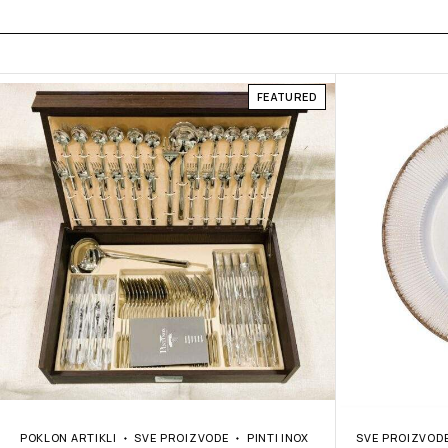
FEATURED
POKLON ARTIKLI
SVE PROIZVODE
PINTI INOX
SVE PROIZVOD