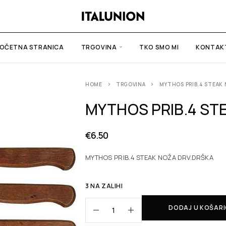
OČETNA STRANICA
TRGOVINA
TKO SMO MI
KONTAK
HOME
TRGOVINA
MYTHOS PRIB.4 STEAK 
MYTHOS PRIB.4 ST
€
6.50
MYTHOS PRIB.4 STEAK NOŽA DRV.DRŠKA
3 NA ZALIHI
DODAJ U KOŠAR