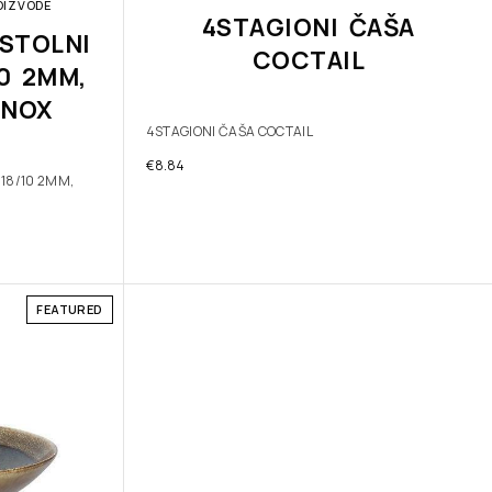
OIZVODE
4STAGIONI ČAŠA
STOLNI
COCTAIL
10 2MM,
INOX
4STAGIONI ČAŠA COCTAIL
€
8.84
 18/10 2MM,
FEATURED