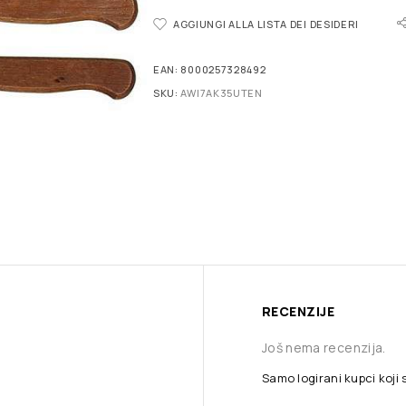
AGGIUNGI ALLA LISTA DEI DESIDERI
EAN:
8000257328492
SKU:
AWI7AK35UTEN
RECENZIJE
Još nema recenzija.
Samo logirani kupci koji 