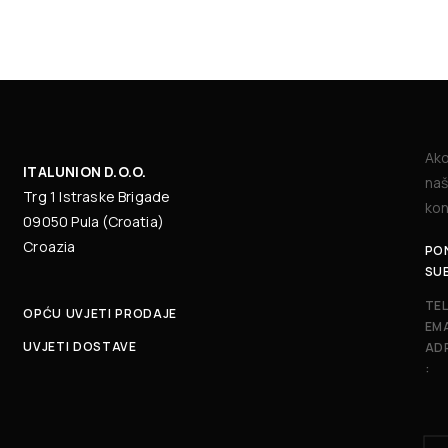
Ako
ITALUNION D.O.O.
naš
Trg 1 Istraske Brigade
kon
09050 Pula (Croatia)
Croazia
PON
SU
TE
OPĆU UVJETI PRODAJE
EMA
UVJETI DOSTAVE
AD
: