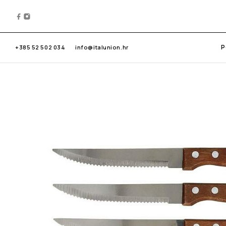
P
+385 52 502 034
info@italunion.hr