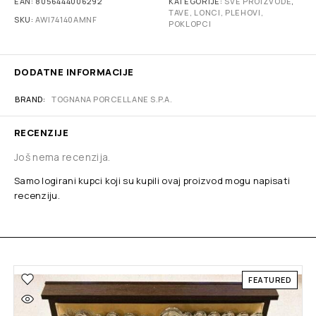
EAN:
8056444006292
KATEGORIJE:
SVE PROIZVODE
,
TAVE, LONCI, PLEHOVI,
SKU:
AWI74140AMNF
POKLOPCI
DODATNE INFORMACIJE
BRAND
TOGNANA PORCELLANE S.P.A.
RECENZIJE
Još nema recenzija.
Samo logirani kupci koji su kupili ovaj proizvod mogu napisati
recenziju.
FEATURED