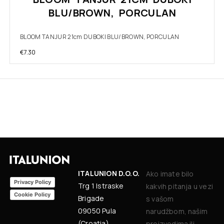
BLU/BROWN, PORCULAN
BLOOM TANJUR 21cm DUBOKI BLU/BROWN, PORCULAN
€
7.30
ITALUNION D.O.O.
Ako imate bilo
Privacy Policy
Trg 1 Istraske
kakvih pitanja u vezi
Cookie Policy
Brigade
s vašom
09050 Pula
narudžbom, našim
(Croatia)
proizvodima ili