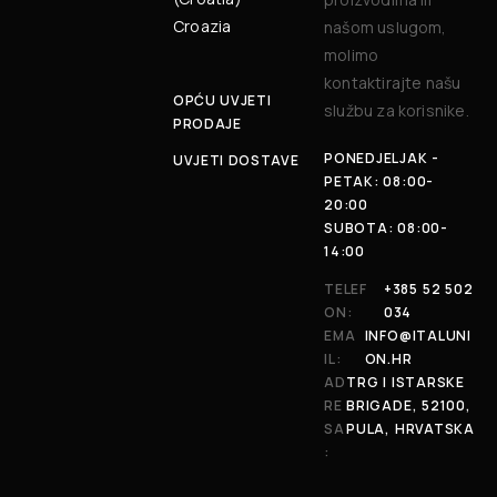
Croazia
našom uslugom,
molimo
kontaktirajte našu
OPĆU UVJETI
službu za korisnike.
PRODAJE
PONEDJELJAK -
UVJETI DOSTAVE
PETAK: 08:00-
20:00
SUBOTA: 08:00-
14:00
TELEF
+385 52 502
ON:
034
EMA
INFO@ITALUNI
IL:
ON.HR
AD
TRG I ISTARSKE
RE
BRIGADE, 52100,
SA
PULA, HRVATSKA
: