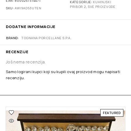
EAN:
8000257314471
KATEGORIJE:
KUHINJSKI
PRIBOR 2
,
SVE PROIZVODE
SKU:
AWI9AD53UTEN
DODATNE INFORMACIJE
BRAND
TOGNANA PORCELLANE S.P.A.
RECENZIJE
Još nema recenzija.
Samo logirani kupci koji su kupili ovaj proizvod mogu napisati
recenziju.
FEATURED