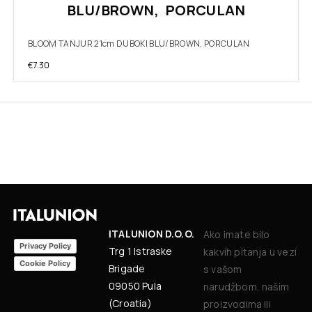
BLU/BROWN, PORCULAN
BLOOM TANJUR 21cm DUBOKI BLU/BROWN, PORCULAN
€
7.30
ITALUNION D.O.O.
Ako imate bilo
Privacy Policy
Trg 1 Istraske
kakvih pitanja u vezi
Cookie Policy
Brigade
s vašom
09050 Pula
narudžbom, našim
(Croatia)
proizvodima ili