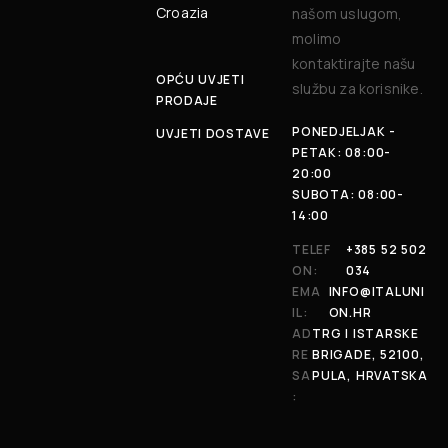
Croazia
našom uslugom,
molimo
kontaktirajte našu
OPĆU UVJETI
službu za korisnike.
PRODAJE
PONEDJELJAK -
UVJETI DOSTAVE
PETAK: 08:00-
20:00
SUBOTA: 08:00-
14:00
TELEF
+385 52 502
ON:
034
EMA
INFO@ITALUNI
IL:
ON.HR
AD
TRG I ISTARSKE
RE
BRIGADE, 52100,
SA
PULA, HRVATSKA
: