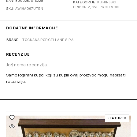
EAN:
8000257314228
KATEGORIJE:
KUHINJSKI
PRIBOR 2
,
SVE PROIZVODE
SKU:
AWI9AD67UTEN
DODATNE INFORMACIJE
BRAND
TOGNANA PORCELLANE S.P.A.
RECENZIJE
Još nema recenzija.
Samo logirani kupci koji su kupili ovaj proizvod mogu napisati
recenziju.
FEATURED