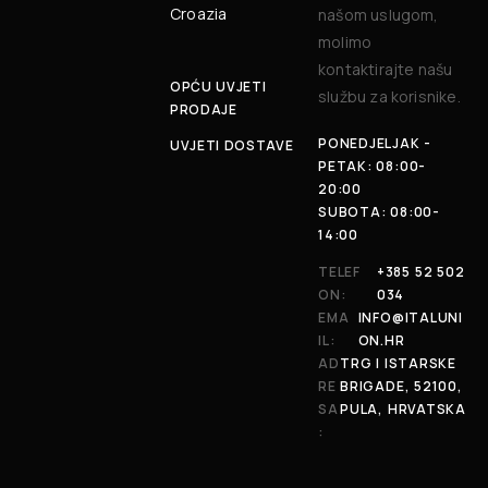
Croazia
našom uslugom,
molimo
kontaktirajte našu
OPĆU UVJETI
službu za korisnike.
PRODAJE
PONEDJELJAK -
UVJETI DOSTAVE
PETAK: 08:00-
20:00
SUBOTA: 08:00-
14:00
TELEF
+385 52 502
ON:
034
EMA
INFO@ITALUNI
IL:
ON.HR
AD
TRG I ISTARSKE
RE
BRIGADE, 52100,
SA
PULA, HRVATSKA
: