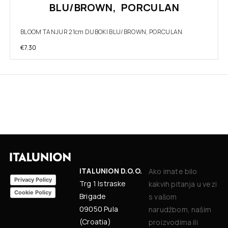
BLU/BROWN, PORCULAN
BLOOM TANJUR 21cm DUBOKI BLU/BROWN, PORCULAN
€
7.30
ITALUNION D.O.O.
Ako imate bilo
Privacy Policy
Trg 1 Istraske
kakvih pitanja u vezi
Cookie Policy
Brigade
s vašom
09050 Pula
narudžbom, našim
(Croatia)
proizvodima ili