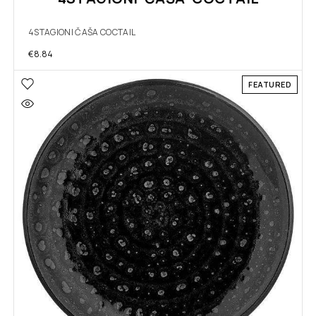
4STAGIONI ČAŠA COCTAIL
€
8.84
FEATURED