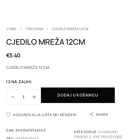
HOME
TRGOVINA
CJEDILO MREŽA 12CM
CJEDILO MREŽA 12CM
€
5.40
CJEDILO MREŽA 12CM
12 NA ZALIHI
DODAJ U KOŠARICU
SHARE
AGGIUNGI ALLA LISTA DEI DESIDERI
EAN:
8000409344363
KATEGORIJE:
KUHINJSKI
PRIBOR 2
,
SVE PROIZVODE
SKU:
I14230120IVV