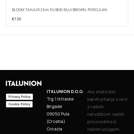
BLOOM TANJUR 21cm DUBOKI BLU/BROWN, PORCULAN
€
7.30
ITALUNION D.O.O.
Ako imate bilo
Privacy Policy
Trg 1 Istraske
kakvih pitanja u vezi
Cookie Policy
Brigade
s vašom
09050 Pula
narudžbom, našim
(Croatia)
proizvodima ili
Croazia
našom uslugom,