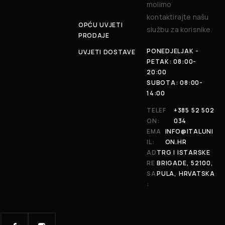
molimo
kontaktirajte našu
OPĆU UVJETI
službu za korisnike.
PRODAJE
PONEDJELJAK -
UVJETI DOSTAVE
PETAK: 08:00-
20:00
SUBOTA: 08:00-
14:00
TELEF
+385 52 502
ON:
034
EMA
INFO@ITALUNI
IL:
ON.HR
AD
TRG I ISTARSKE
RE
BRIGADE, 52100,
SA
PULA, HRVATSKA
: