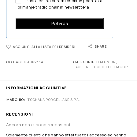
Pristajem na obradu osobnih podataka
i primanje tradicionalnih newslettera
SHARE
AGGIUNGI ALLA LISTA DEI DESIDERI
COD:
ASJ8TAH6243A
CATEGORIE:
ITALUNION
,
TAGLIERI E COLTELLI - HACCP
INFORMAZIONI AGGIUNTIVE
MARCHIO
TOGNANA PORCELLANE S.P.A.
RECENSIONI
Ancora non ci sono recensioni.
Solamente clienti che hanno effettuato l'accesso ed hanno