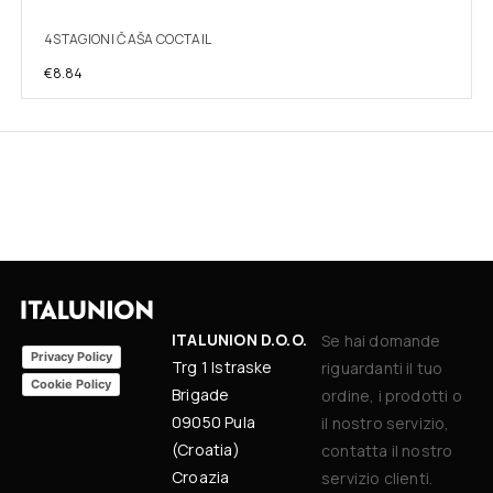
4STAGIONI ČAŠA COCTAIL
€
8.84
ITALUNION D.O.O.
Se hai domande
Privacy Policy
Trg 1 Istraske
riguardanti il tuo
Cookie Policy
Brigade
ordine, i prodotti o
09050 Pula
il nostro servizio,
(Croatia)
contatta il nostro
Croazia
servizio clienti.