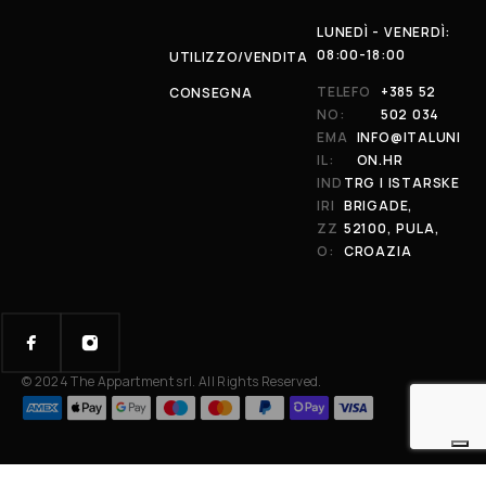
LUNEDÌ - VENERDÌ:
08:00-18:00
UTILIZZO/VENDITA
TELEFO
+385 52
CONSEGNA
NO:
502 034
EMA
INFO@ITALUNI
IL:
ON.HR
IND
TRG I ISTARSKE
IRI
BRIGADE,
ZZ
52100, PULA,
O:
CROAZIA
© 2024 The Appartment srl. All Rights Reserved.