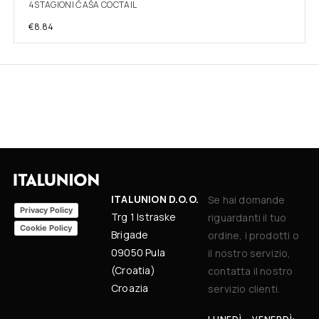
4STAGIONI ČAŠA COCTAIL
€
8.84
ITALUNION D.O.O.
Se hai domande
Privacy Policy
Trg 1 Istraske
riguardanti il tuo
Cookie Policy
Brigade
ordine, i prodotti o
09050 Pula
il nostro servizio,
(Croatia)
contatta il nostro
Croazia
servizio clienti.