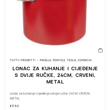
TUTTI I PRODOTTI
PADELLE, PENTOLE, TEGLIE, COPERCHI
LONAC ZA KUHANJE I CIJEĐENJE
S DVIJE RUČKE, 24CM, CRVENI,
METAL
Lonac za kuhanje i cijeđenje s dvije ručke, 24CM, CRVENI,
METAL
€
17.80