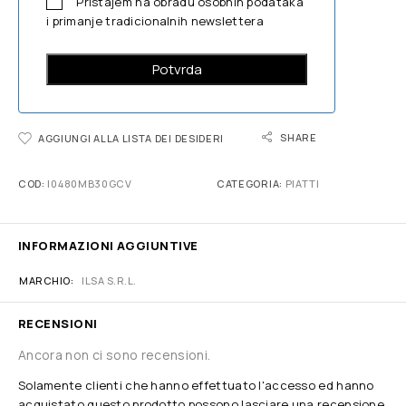
Pristajem na obradu osobnih podataka
i primanje tradicionalnih newslettera
SHARE
AGGIUNGI ALLA LISTA DEI DESIDERI
COD:
I0480MB30GCV
CATEGORIA:
PIATTI
INFORMAZIONI AGGIUNTIVE
MARCHIO
ILSA S.R.L.
RECENSIONI
Ancora non ci sono recensioni.
Solamente clienti che hanno effettuato l'accesso ed hanno
acquistato questo prodotto possono lasciare una recensione.