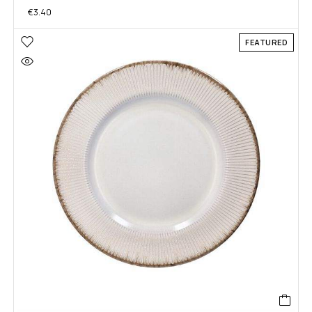
€
3.40
FEATURED