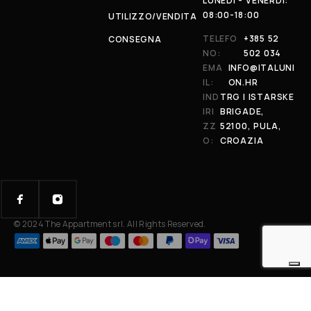
LUNEDÌ - VENERDÌ:
08:00-18:00
UTILIZZO/VENDITA
TELEFO
+385 52
CONSEGNA
NO:
502 034
EMA
INFO@ITALUNI
IL:
ON.HR
IND
TRG I ISTARSKE
IRI
BRIGADE,
ZZ
52100, PULA,
O:
CROAZIA
© 2024 The Appartment srl. All Rights Reserved.
Your Privacy Choices