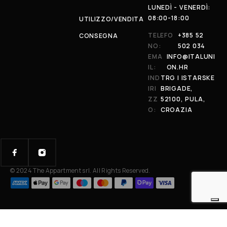
LUNEDÌ - VENERDÌ:
08:00-18:00
UTILIZZO/VENDITA
TELEFO
+385 52
CONSEGNA
NO:
502 034
EMA
INFO@ITALUNI
IL:
ON.HR
IND
TRG I ISTARSKE
IRI
BRIGADE,
ZZ
52100, PULA,
O:
CROAZIA
© 2024 The Appartment srl. All Rights Reserved.
Your Privacy Choices