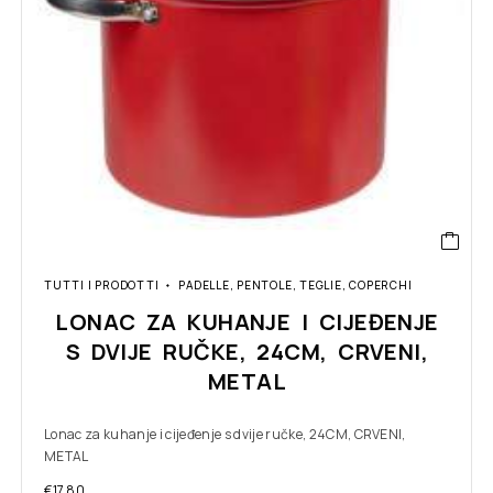
TUTTI I PRODOTTI
PADELLE, PENTOLE, TEGLIE, COPERCHI
LONAC ZA KUHANJE I CIJEĐENJE
S DVIJE RUČKE, 24CM, CRVENI,
METAL
Lonac za kuhanje i cijeđenje s dvije ručke, 24CM, CRVENI,
METAL
€
17.80