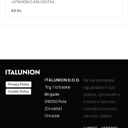
4STAGIONI ČAŠA COCTAIL
€
8.84
ITALUNION D.O.O.
Se hai domande
Privacy Policy
Trg 1 Istraske
riguardanti il tuo
Cookie Policy
Brigade
ordine, i prodotti o
09050 Pula
il nostro servizio,
(Croatia)
contatta il nostro
Croazia
servizio clienti.