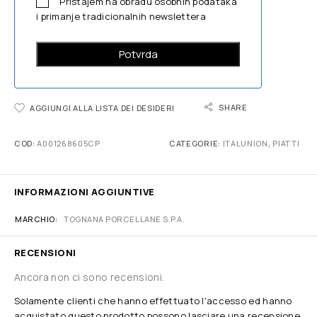
Pristajem na obradu osobnih podataka
i primanje tradicionalnih newslettera
SHARE
AGGIUNGI ALLA LISTA DEI DESIDERI
COD:
A001268605CP
CATEGORIE:
ITALUNION
,
PIATTI
INFORMAZIONI AGGIUNTIVE
MARCHIO
TOGNANA PORCELLANE S.P.A.
RECENSIONI
Ancora non ci sono recensioni.
Solamente clienti che hanno effettuato l'accesso ed hanno
acquistato questo prodotto possono lasciare una recensione.