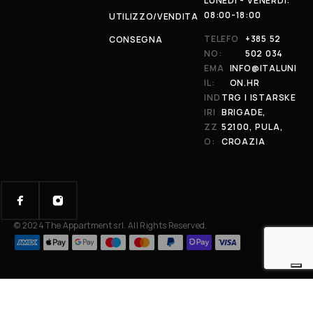
LUNEDÌ - VENERDÌ:
08:00-18:00
UTILIZZO/VENDITA
TELEFO
+385 52
CONSEGNA
NO:
502 034
EMA
INFO@ITALUNI
IL:
ON.HR
IND
TRG I ISTARSKE
IRI
BRIGADE,
ZZ
52100, PULA,
O:
CROAZIA
© 2024 The Appartment srl. All Rights Reserved.
Your Privacy Choices