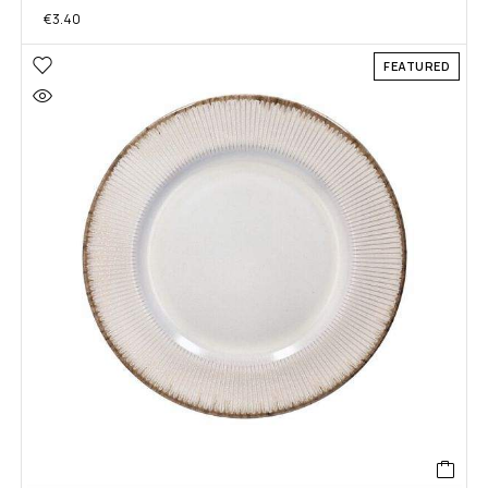
€
3.40
FEATURED