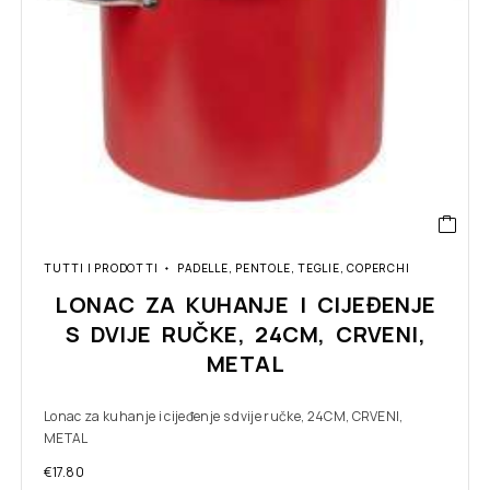
TUTTI I PRODOTTI
PADELLE, PENTOLE, TEGLIE, COPERCHI
LONAC ZA KUHANJE I CIJEĐENJE
S DVIJE RUČKE, 24CM, CRVENI,
METAL
Lonac za kuhanje i cijeđenje s dvije ručke, 24CM, CRVENI,
METAL
€
17.80