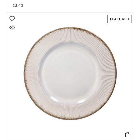
€
3.40
FEATURED