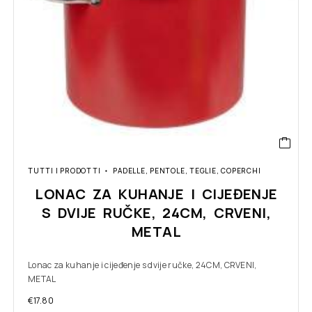
TUTTI I PRODOTTI
PADELLE, PENTOLE, TEGLIE, COPERCHI
LONAC ZA KUHANJE I CIJEĐENJE
S DVIJE RUČKE, 24CM, CRVENI,
METAL
Lonac za kuhanje i cijeđenje s dvije ručke, 24CM, CRVENI,
METAL
€
17.80