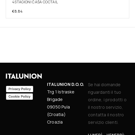
4STAGIONI ČAŠA COCTAIL
€
8.84
ITALUNION D.O.O.
Se hai domande
Privacy Policy
Trg 1 Istraske
riguardanti il tuo
Cookie Policy
Brigade
ordine, i prodotti o
09050 Pula
il nostro servizio,
(Croatia)
contatta il nostro
Croazia
servizio clienti.