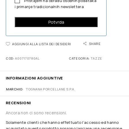
Pristajem na obradu osobnih podataka
i primanje tradicionalnih newslettera
SHARE
AGGIUNGI ALLA LISTA DEI DESIDERI
COD:
A007170780AL
CATEGORIA:
TAZZE
INFORMAZIONI AGGIUNTIVE
MARCHIO
TOGNANA PORCELLANE S.P.A.
RECENSIONI
Ancora non ci sono recensioni.
Solamente clienti che hanno effettuato l'accesso ed hanno
acquistato questo prodotto possono lasciare una recensione.