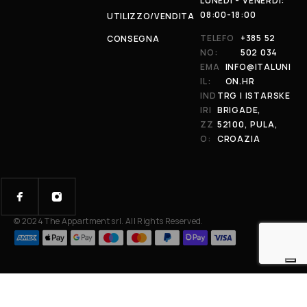
LUNEDÌ - VENERDÌ:
08:00-18:00
UTILIZZO/VENDITA
TELEFO
+385 52
CONSEGNA
NO:
502 034
EMA
INFO@ITALUNI
IL:
ON.HR
IND
TRG I ISTARSKE
IRI
BRIGADE,
ZZ
52100, PULA,
O:
CROAZIA
© 2024 The Appartment srl. All Rights Reserved.
Your Privacy Choices