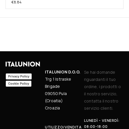
€
8.84
ITALUNION D.O.O.
Se hai domande
Privacy Policy
Trg 1 Istraske
riguardanti il tuo
Cookie Policy
Brigade
ordine, i prodotti o
09050 Pula
il nostro servizio,
(Croatia)
contatta il nostro
Croazia
servizio clienti.
LUNEDÌ - VENERDÌ:
08:00-18:00
UTILIZZO/VENDITA