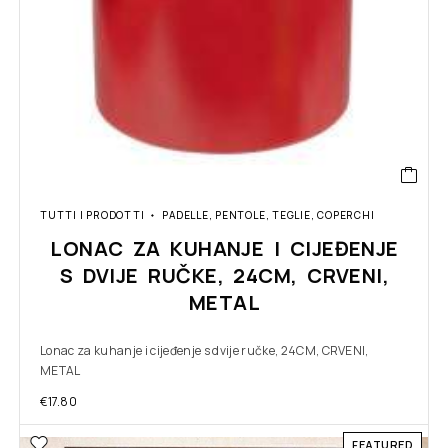
TUTTI I PRODOTTI
PADELLE, PENTOLE, TEGLIE, COPERCHI
LONAC ZA KUHANJE I CIJEĐENJE
S DVIJE RUČKE, 24CM, CRVENI,
METAL
Lonac za kuhanje i cijeđenje s dvije ručke, 24CM, CRVENI,
METAL
€
17.80
FEATURED