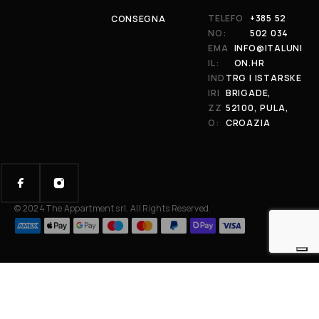
TELEFO
+385 52
CONSEGNA
NO:
502 034
EMA
INFO@ITALUNI
IL:
ON.HR
IND
TRG I ISTARSKE
IRI
BRIGADE,
ZZ
52100, PULA,
O:
CROAZIA
© 2024 The Appartment srl. All Rights Reserved.
Your Privacy Choices
Notice at collection