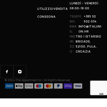
LUNEDÌ - VENERDÌ:
08:00-18:00
UTILIZZO/VENDITA
TELEFO
+385 52
CONSEGNA
NO:
502 034
EMA
INFO@ITALUNI
IL:
ON.HR
IND
TRG I ISTARSKE
IRI
BRIGADE,
ZZ
52100, PULA,
O:
CROAZIA
© 2024 The Appartment srl. All Rights Reserved.
Your Privacy Choices