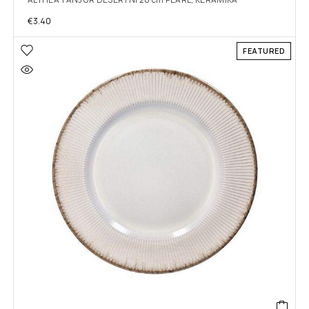
€
3.40
FEATURED