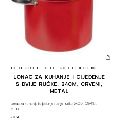
TUTTI I PRODOTTI
PADELLE, PENTOLE, TEGLIE, COPERCHI
LONAC ZA KUHANJE I CIJEĐENJE
S DVIJE RUČKE, 24CM, CRVENI,
METAL
Lonac za kuhanje i cijeđenje s dvije ručke, 24CM, CRVENI,
METAL
€
17.80