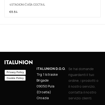
4STAGIONI ČAŠA COCTAIL
€
8.84
ITALUNION D.O.O.
Se hai domande
Privacy Policy
Trg 1 Istraske
riguardanti il tuo
Cookie Policy
Brigade
ordine, i prodotti o
09050 Pula
il nostro servizio,
(Croatia)
contatta il nostro
Croazia
servizio clienti.