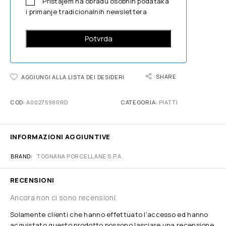
Pristajem na obradu osobnih podataka
i primanje tradicionalnih newslettera
SHARE
AGGIUNGI ALLA LISTA DEI DESIDERI
COD:
A00275980RD
CATEGORIA:
PIATTI
INFORMAZIONI AGGIUNTIVE
BRAND
TOGNANA PORCELLANE S.P.A.
RECENSIONI
Ancora non ci sono recensioni.
Solamente clienti che hanno effettuato l'accesso ed hanno
acquistato questo prodotto possono lasciare una recensione.