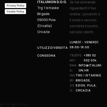
ITALUNION D.O.O.
Se hai domande
Privacy Policy
Trg 1 Istraske
riguardanti il tuo
Cookie Policy
Brigade
ordine, i prodotti o
09050 Pula
il nostro servizio,
(Croatia)
contatta il nostro
Croazia
servizio clienti.
LUNEDÌ - VENERDÌ:
08:00-18:00
UTILIZZO/VENDITA
TELEFO
+385 52
CONSEGNA
NO:
502 034
EMA
INFO@ITALUNI
IL:
ON.HR
IND
TRG I ISTARSKE
IRI
BRIGADE,
ZZ
52100, PULA,
O:
CROAZIA