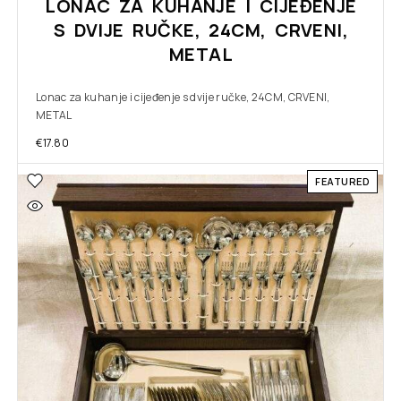
LONAC ZA KUHANJE I CIJEĐENJE
S DVIJE RUČKE, 24CM, CRVENI,
METAL
Lonac za kuhanje i cijeđenje s dvije ručke, 24CM, CRVENI,
METAL
€
17.80
FEATURED