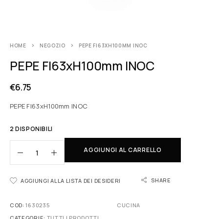
HOME
NEGOZIO
PEPE FI63XH100MM INOC
PEPE FI63xH100mm INOC
€
6.75
PEPE FI63xH100mm INOC
2 DISPONIBILI
AGGIUNGI AL CARRELLO
SHARE
AGGIUNGI ALLA LISTA DEI DESIDERI
COD:
1630235
CUCINA
CATEGORIE:
TUTTI I PRODOTTI
,