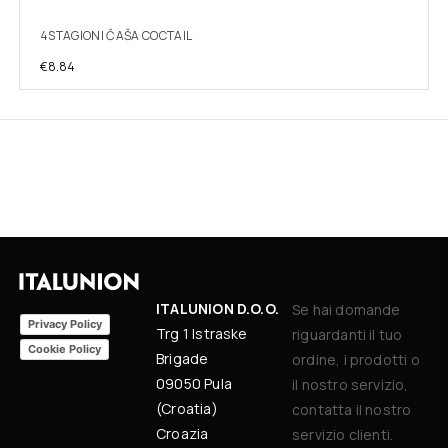
4STAGIONI ČAŠA COCTAIL
€
8.84
ITALUNION D.O.O.
Se hai domande
Privacy Policy
Trg 1 Istraske
riguardanti il tuo
Cookie Policy
Brigade
ordine, i prodotti o
09050 Pula
il nostro servizio,
(Croatia)
contatta il nostro
Croazia
servizio clienti.