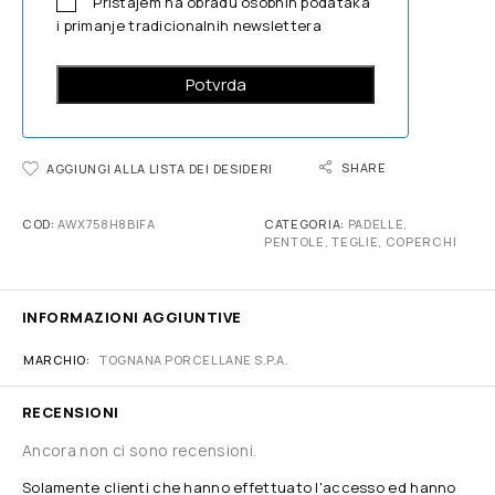
Pristajem na obradu osobnih podataka
i primanje tradicionalnih newslettera
SHARE
AGGIUNGI ALLA LISTA DEI DESIDERI
COD:
AWX758H8BIFA
CATEGORIA:
PADELLE,
PENTOLE, TEGLIE, COPERCHI
INFORMAZIONI AGGIUNTIVE
MARCHIO
TOGNANA PORCELLANE S.P.A.
RECENSIONI
Ancora non ci sono recensioni.
Solamente clienti che hanno effettuato l'accesso ed hanno