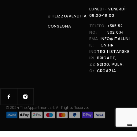
LUNEDÌ - VENERDÌ:
08:00-18:00
UTILIZZO/VENDITA
TELEFO
+385 52
CONSEGNA
NO:
502 034
EMA
INFO@ITALUNI
IL:
ON.HR
IND
TRG I ISTARSKE
IRI
BRIGADE,
ZZ
52100, PULA,
O:
CROAZIA
© 2024 The Appartment srl. All Rights Reserved.