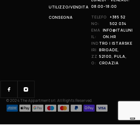
08:00-18:00
UTILIZZO/VENDITA
TELEFO
+385 52
CONSEGNA
NO:
502 034
EMA
INFO@ITALUNI
IL:
ON.HR
IND
TRG I ISTARSKE
IRI
BRIGADE,
ZZ
52100, PULA,
O:
CROAZIA
© 2024 The Appartment srl. All Rights Reserved.
Your Privacy Choices