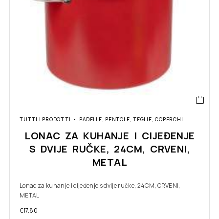
TUTTI I PRODOTTI
PADELLE, PENTOLE, TEGLIE, COPERCHI
LONAC ZA KUHANJE I CIJEĐENJE
S DVIJE RUČKE, 24CM, CRVENI,
METAL
Lonac za kuhanje i cijeđenje s dvije ručke, 24CM, CRVENI,
METAL
€
17.80