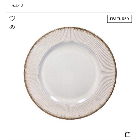
€
3.40
FEATURED