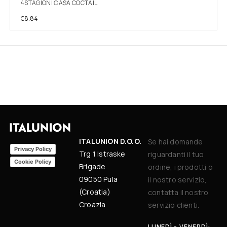
4STAGIONI ČAŠA COCTAIL
€
8.84
ITALUNION D.O.O.
Se hai domande
Privacy Policy
Trg 1 Istraske
riguardanti il tuo
Cookie Policy
Brigade
ordine, i prodotti o
09050 Pula
il nostro servizio,
(Croatia)
contatta il nostro
Croazia
servizio clienti.
LUNEDÌ - VENERDÌ: