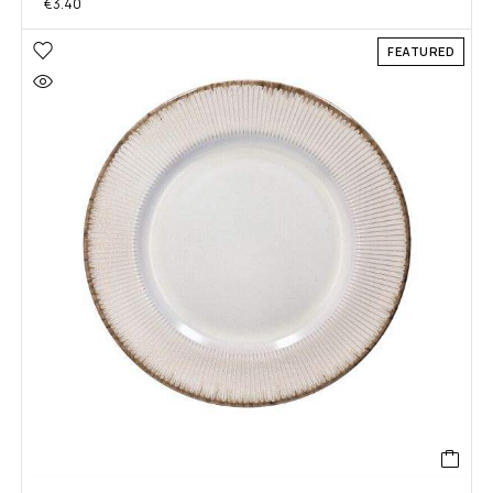
€
3.40
FEATURED