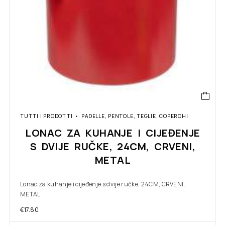
TUTTI I PRODOTTI
PADELLE, PENTOLE, TEGLIE, COPERCHI
LONAC ZA KUHANJE I CIJEĐENJE
S DVIJE RUČKE, 24CM, CRVENI,
METAL
Lonac za kuhanje i cijeđenje s dvije ručke, 24CM, CRVENI,
METAL
€
17.80