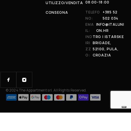
08:00-18:00
UTILIZZO/VENDITA
TELEFO
+385 52
CONSEGNA
NO:
502 034
EMA
INFO@ITALUNI
IL:
ON.HR
IND
TRG I ISTARSKE
IRI
BRIGADE,
ZZ
52100, PULA,
O:
CROAZIA
© 2024 The Appartment srl. All Rights Reserved.
Your Privacy Choices
Notice at collection