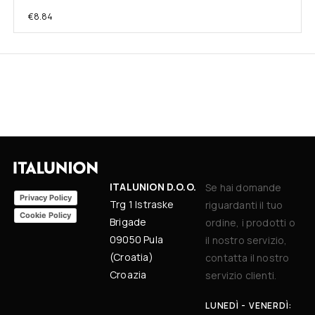
€
8.84
ITALUNION D.O.O.
Se hai domande
Privacy Policy
Trg 1 Istraske
riguardanti il tuo
Cookie Policy
Brigade
ordine, i prodotti o
09050 Pula
il nostro servizio,
(Croatia)
contatta il nostro
Croazia
servizio clienti.
LUNEDÌ - VENERDÌ: