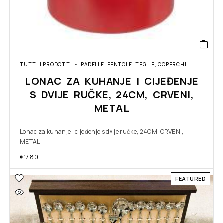
TUTTI I PRODOTTI
PADELLE, PENTOLE, TEGLIE, COPERCHI
LONAC ZA KUHANJE I CIJEĐENJE
S DVIJE RUČKE, 24CM, CRVENI,
METAL
Lonac za kuhanje i cijeđenje s dvije ručke, 24CM, CRVENI,
METAL
€
17.80
FEATURED