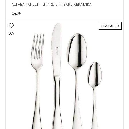
ALTHEA TANJUR PLITKI 27 cm PEARL, KERAMIKA
€
4.35
FEATURED