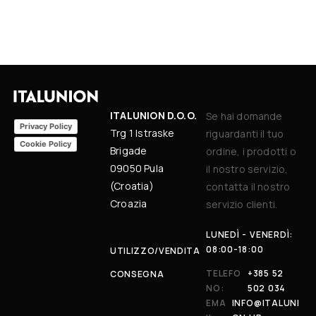
ITALUNION D.O.O.
Se hai domande
Privacy Policy
Trg 1 Istraske
riguardanti il tuo
Cookie Policy
Brigade
ordine, i prodotti o
09050 Pula
il nostro servizio,
(Croatia)
contatta il nostro
Croazia
servizio clienti.
LUNEDÌ - VENERDÌ:
08:00-18:00
UTILIZZO/VENDITA
TELEFO
+385 52
CONSEGNA
NO:
502 034
EMA
INFO@ITALUNI