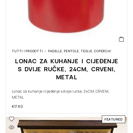
TUTTI I PRODOTTI
PADELLE, PENTOLE, TEGLIE, COPERCHI
LONAC ZA KUHANJE I CIJEĐENJE
S DVIJE RUČKE, 24CM, CRVENI,
METAL
Lonac za kuhanje i cijeđenje s dvije ručke, 24CM, CRVENI,
METAL
€
17.80
FEATURED