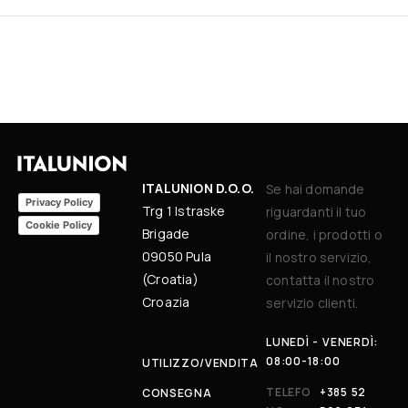
ITALUNION D.O.O.
Se hai domande
Privacy Policy
Trg 1 Istraske
riguardanti il tuo
Cookie Policy
Brigade
ordine, i prodotti o
09050 Pula
il nostro servizio,
(Croatia)
contatta il nostro
Croazia
servizio clienti.
LUNEDÌ - VENERDÌ:
08:00-18:00
UTILIZZO/VENDITA
TELEFO
+385 52
CONSEGNA