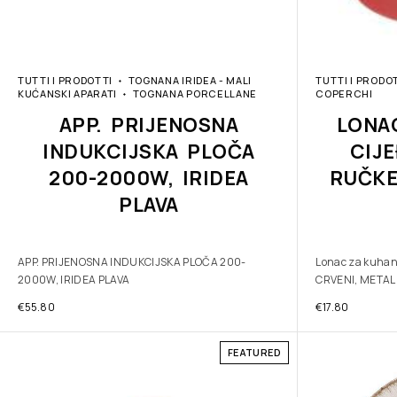
TUTTI I PRODOTTI
TOGNANA IRIDEA - MALI
TUTTI I PRODO
KUĆANSKI APARATI
TOGNANA PORCELLANE
COPERCHI
APP. PRIJENOSNA
LONA
INDUKCIJSKA PLOČA
CIJE
200-2000W, IRIDEA
RUČKE
PLAVA
APP. PRIJENOSNA INDUKCIJSKA PLOČA 200-
Lonac za kuhanje
2000W, IRIDEA PLAVA
CRVENI, METAL
€
55.80
€
17.80
FEATURED