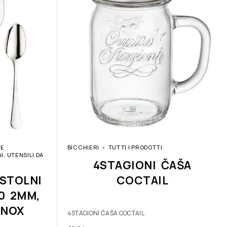
RE
BICCHIERI
TUTTI I PRODOTTI
, UTENSILI DA
4STAGIONI ČAŠA
STOLNI
COCTAIL
10 2MM,
INOX
4STAGIONI ČAŠA COCTAIL