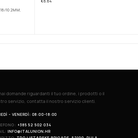
€
8.84
 18/10 2MM,
hai domande riguardanti il tuo ordine, i prodotti o il
tro servizio, contatta il nostro servizio clienti.
EDÌ - VENERDÌ: 08:00-18:00
LEFONO:
+385 52 502 034
IL:
INFO@ITALUNION.HR
IRIZZO
TRG I ISTARSKE BRIGADE, 52100, PULA,