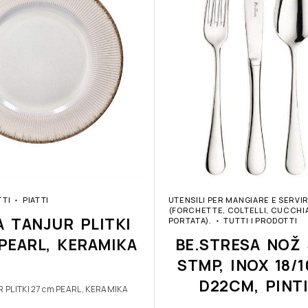
TTI
PIATTI
UTENSILI PER MANGIARE E SERVI
(FORCHETTE, COLTELLI, CUCCHIAI
A TANJUR PLITKI
PORTATA).
TUTTI I PRODOTTI
PEARL, KERAMIKA
BE.STRESA NOŽ 
STMP, INOX 18/
D22CM, PINT
 PLITKI 27 cm PEARL, KERAMIKA