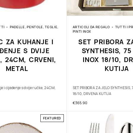
TTI
PADELLE, PENTOLE, TEGLIE,
ARTICOLI DA REGALO
TUTTI I P
PINTI INOX
C ZA KUHANJE I
SET PRIBORA Z
ĐENJE S DVIJE
SYNTHESIS, 75
, 24CM, CRVENI,
INOX 18/10, D
METAL
KUTIJA
 i cijeđenje s dvije ručke, 24CM,
SET PRIBORA ZA JELO SYNTHESIS, 
18/10, DRVENA KUTIJA
€
365.90
FEATURED