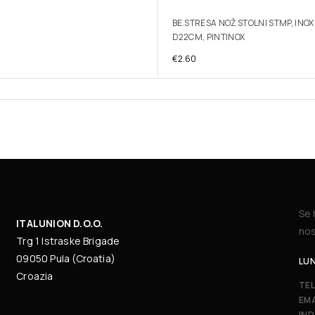
BE.STRESA NOŽ STOLNI STMP, INOX
D22CM, PINTINOX
€
2.60
Se 
ITALUNION D.O.O.
nos
Trg 1 Istraske Brigade
09050 Pula (Croatia)
LUN
Croazia
TE
EMA
IND