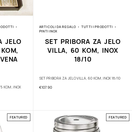
RODOTTI
ARTICOLI DA REGALO
TUTTI I PRODOTTI
PINTI INOX
A JELO
SET PRIBORA ZA JELO
 KOM,
VILLA, 60 KOM, INOX
RVENA
18/10
SET PRIBORA ZA JELO VILLA, 60 KOM, INOX 18/10
75 KOM, INOX
€
107.90
FEATURED
FEATURED