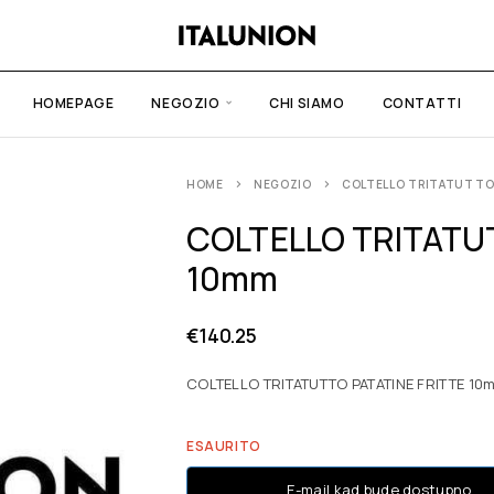
HOMEPAGE
NEGOZIO
CHI SIAMO
CONTATTI
HOME
NEGOZIO
COLTELLO TRITATUTTO 
COLTELLO TRITATU
10mm
€
140.25
COLTELLO TRITATUTTO PATATINE FRITTE 10
ESAURITO
E-mail kad bude dostupno