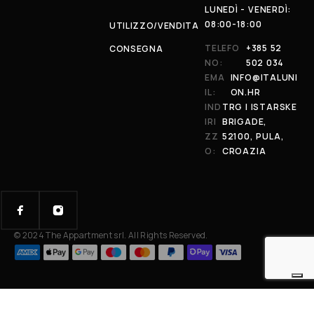
LUNEDÌ - VENERDÌ:
08:00-18:00
UTILIZZO/VENDITA
TELEFO
+385 52
CONSEGNA
NO:
502 034
EMA
INFO@ITALUNI
IL:
ON.HR
IND
TRG I ISTARSKE
IRI
BRIGADE,
ZZ
52100, PULA,
O:
CROAZIA
© 2024 The Appartment srl. All Rights Reserved.
Your Privacy Choices