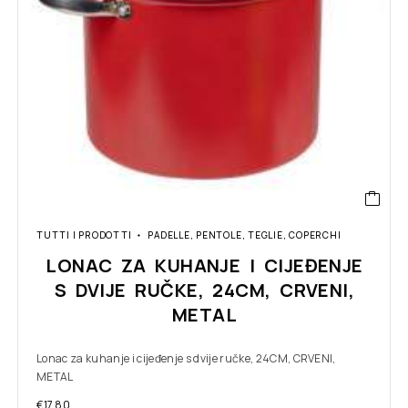
TUTTI I PRODOTTI
PADELLE, PENTOLE, TEGLIE, COPERCHI
LONAC ZA KUHANJE I CIJEĐENJE
S DVIJE RUČKE, 24CM, CRVENI,
METAL
Lonac za kuhanje i cijeđenje s dvije ručke, 24CM, CRVENI,
METAL
€
17.80