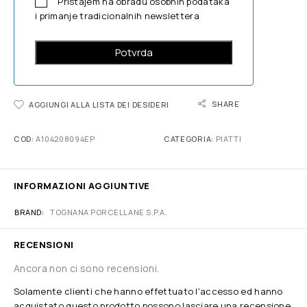
Pristajem na obradu osobnih podataka
i primanje tradicionalnih newslettera
SHARE
AGGIUNGI ALLA LISTA DEI DESIDERI
COD:
A104208094EP
CATEGORIA:
PIATTI
INFORMAZIONI AGGIUNTIVE
BRAND
TOGNANA PORCELLANE S.P.A.
RECENSIONI
Ancora non ci sono recensioni.
Solamente clienti che hanno effettuato l'accesso ed hanno
acquistato questo prodotto possono lasciare una recensione.