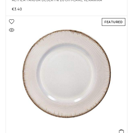
€
3.40
FEATURED