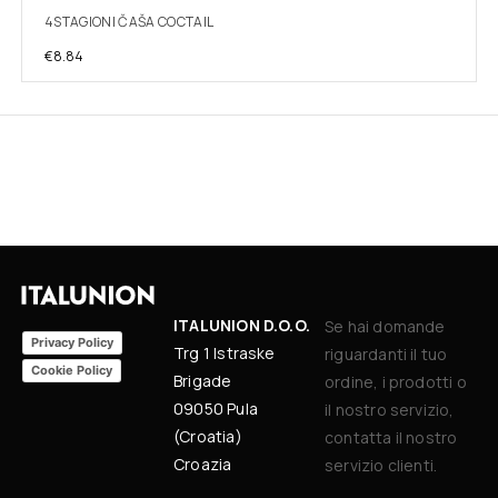
4STAGIONI ČAŠA COCTAIL
€
8.84
ITALUNION D.O.O.
Se hai domande
Privacy Policy
Trg 1 Istraske
riguardanti il tuo
Cookie Policy
Brigade
ordine, i prodotti o
09050 Pula
il nostro servizio,
(Croatia)
contatta il nostro
Croazia
servizio clienti.