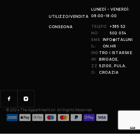
LUNEDÌ - VENERDÌ:
08:00-18:00
UTILIZZO/VENDITA
TELEFO
+385 52
CONSEGNA
NO:
502 034
EMA
INFO@ITALUNI
IL:
ON.HR
IND
TRG I ISTARSKE
IRI
BRIGADE,
ZZ
52100, PULA,
O:
CROAZIA
© 2024 The Appartment srl. All Rights Reserved.