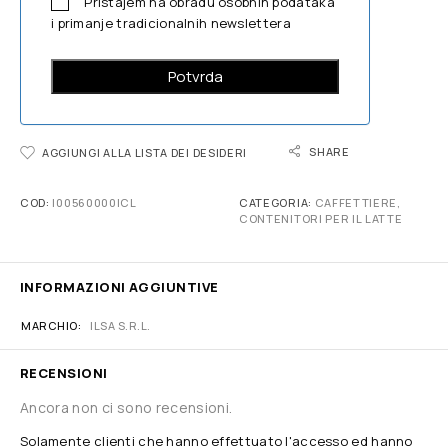
Pristajem na obradu osobnih podataka
i primanje tradicionalnih newslettera
SHARE
AGGIUNGI ALLA LISTA DEI DESIDERI
COD:
I00560000ICL
CATEGORIA:
CAFFETTIERE,
CONTENITORI PER IL LATTE
INFORMAZIONI AGGIUNTIVE
MARCHIO
ILSA S.R.L.
RECENSIONI
Ancora non ci sono recensioni.
Solamente clienti che hanno effettuato l'accesso ed hanno