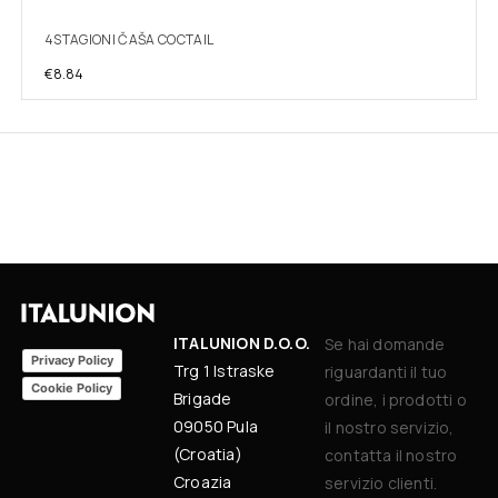
4STAGIONI ČAŠA COCTAIL
€
8.84
ITALUNION D.O.O.
Se hai domande
Privacy Policy
Trg 1 Istraske
riguardanti il tuo
Cookie Policy
Brigade
ordine, i prodotti o
09050 Pula
il nostro servizio,
(Croatia)
contatta il nostro
Croazia
servizio clienti.