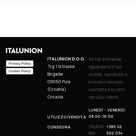
ITALUNION D.O.O.
Se hai domande
Privacy Policy
Trg 1 Istraske
riguardanti il tuo
Cookie Policy
Brigade
ordine, i prodotti o
09050 Pula
il nostro servizio,
(Croatia)
contatta il nostro
Croazia
servizio clienti.
LUNEDÌ - VENERDÌ:
08:00-18:00
UTILIZZO/VENDITA
TELEFO
+385 52
CONSEGNA
NO:
502 034