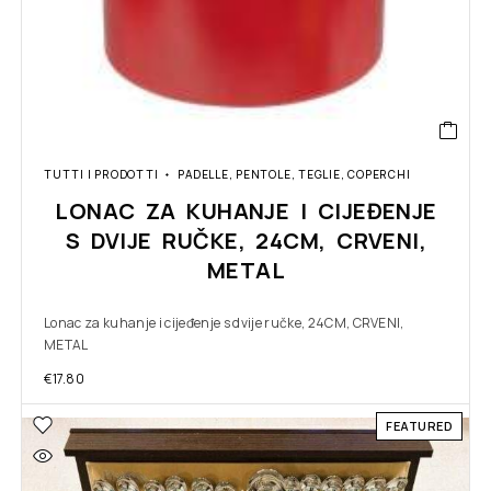
TUTTI I PRODOTTI
PADELLE, PENTOLE, TEGLIE, COPERCHI
LONAC ZA KUHANJE I CIJEĐENJE
S DVIJE RUČKE, 24CM, CRVENI,
METAL
Lonac za kuhanje i cijeđenje s dvije ručke, 24CM, CRVENI,
METAL
€
17.80
FEATURED