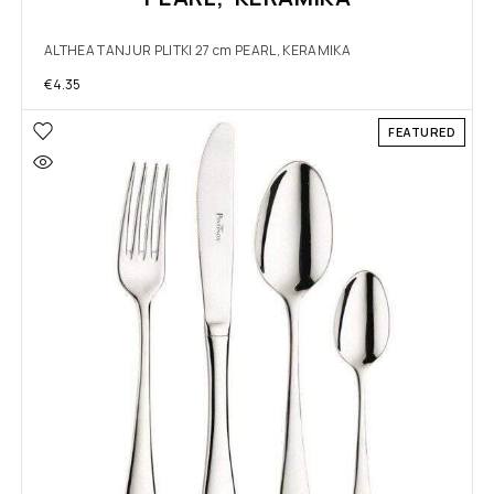
ALTHEA TANJUR PLITKI 27 cm PEARL, KERAMIKA
€
4.35
FEATURED