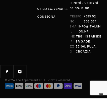
LUNEDÌ - VENERDÌ:
08:00-18:00
UTILIZZO/VENDITA
TELEFO
+385 52
CONSEGNA
NO:
502 034
EMA
INFO@ITALUNI
IL:
ON.HR
IND
TRG I ISTARSKE
IRI
BRIGADE,
ZZ
52100, PULA,
O:
CROAZIA
© 2024 The Appartment srl. All Rights Reserved.
Your Privacy Choices