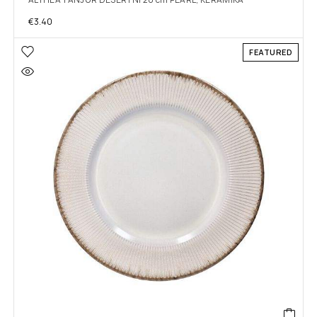
€
3.40
FEATURED