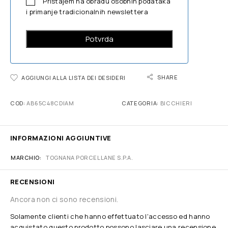
Pristajem na obradu osobnih podataka
i primanje tradicionalnih newslettera
SHARE
AGGIUNGI ALLA LISTA DEI DESIDERI
COD:
AB65C48CDIAM
CATEGORIA:
BICCHIERI
INFORMAZIONI AGGIUNTIVE
MARCHIO
TOGNANA PORCELLANE S.P.A.
RECENSIONI
Ancora non ci sono recensioni.
Solamente clienti che hanno effettuato l'accesso ed hanno
acquistato questo prodotto possono lasciare una recensione.