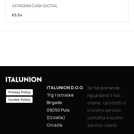
4STAGIONI ČAŠA COCTAIL
€
8.84
ITALUNION D.O.O.
Se hai domande
Privacy Policy
Trg 1 Istraske
riguardanti il tuo
Cookie Policy
Brigade
ordine, i prodotti o
09050 Pula
il nostro servizio,
(Croatia)
contatta il nostro
Croazia
servizio clienti.