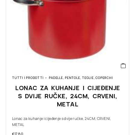
TUTTI I PRODOTTI
PADELLE, PENTOLE, TEGLIE, COPERCHI
LONAC ZA KUHANJE I CIJEĐENJE
S DVIJE RUČKE, 24CM, CRVENI,
METAL
Lonac za kuhanje i cijeđenje s dvije ručke, 24CM, CRVENI,
METAL
€
17.80