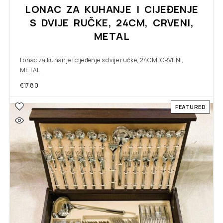
LONAC ZA KUHANJE I CIJEĐENJE
S DVIJE RUČKE, 24CM, CRVENI,
METAL
Lonac za kuhanje i cijeđenje s dvije ručke, 24CM, CRVENI,
METAL
€
17.80
FEATURED