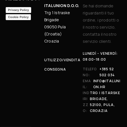
ITALUNION D.O.O.
Se hai domande
Privacy Policy
Trg 1 Istraske
riguardanti il tuo
Cookie Policy
Brigade
ordine, i prodotti o
09050 Pula
il nostro servizio,
(Croatia)
contatta il nostro
Croazia
servizio clienti.
LUNEDÌ - VENERDÌ:
08:00-18:00
UTILIZZO/VENDITA
TELEFO
+385 52
CONSEGNA
NO:
502 034
EMA
INFO@ITALUNI
IL:
ON.HR
IND
TRG I ISTARSKE
IRI
BRIGADE,
ZZ
52100, PULA,
O:
CROAZIA