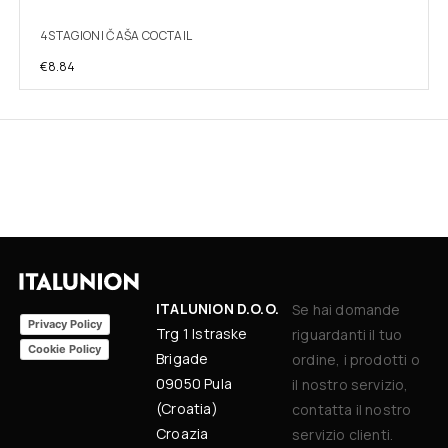
4STAGIONI ČAŠA COCTAIL
€
8.84
ITALUNION D.O.O.
Se hai domande
Privacy Policy
Trg 1 Istraske
riguardanti il tuo
Cookie Policy
Brigade
ordine, i prodotti o
09050 Pula
il nostro servizio,
(Croatia)
contatta il nostro
Croazia
servizio clienti.