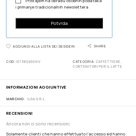
Pristajem na obradu osobnih podataka
i primanje tradicionalnih newslettera
SHARE
AGGIUNGI ALLA LISTA DEI DESIDERI
COD:
I07380450IVV
CATEGORIA:
CAFFETTIERE,
CONTENITORI PER IL LATTE
INFORMAZIONI AGGIUNTIVE
MARCHIO
ILSA S.R.L.
RECENSIONI
Ancora non ci sono recensioni.
Solamente clienti che hanno effettuato l'accesso ed hanno