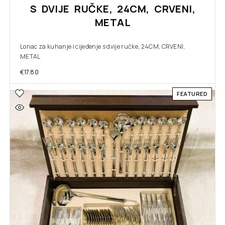
S DVIJE RUČKE, 24CM, CRVENI,
METAL
Lonac za kuhanje i cijeđenje s dvije ručke, 24CM, CRVENI,
METAL
€
17.80
FEATURED