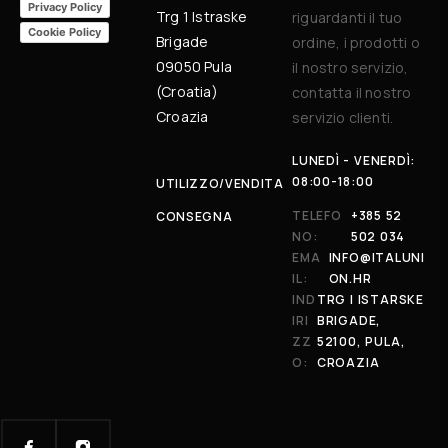
Privacy Policy
Trg 1 Istraske
riguardanti il tuo
Cookie Policy
Brigade
ordine, i prodotti o
09050 Pula
il nostro servizio,
(Croatia)
contatta il nostro
Croazia
servizio clienti.
LUNEDÌ - VENERDÌ:
08:00-18:00
UTILIZZO/VENDITA
TELEFO
+385 52
CONSEGNA
NO:
502 034
EMA
INFO@ITALUNI
IL:
ON.HR
IND
TRG I ISTARSKE
IRI
BRIGADE,
ZZ
52100, PULA,
O:
CROAZIA