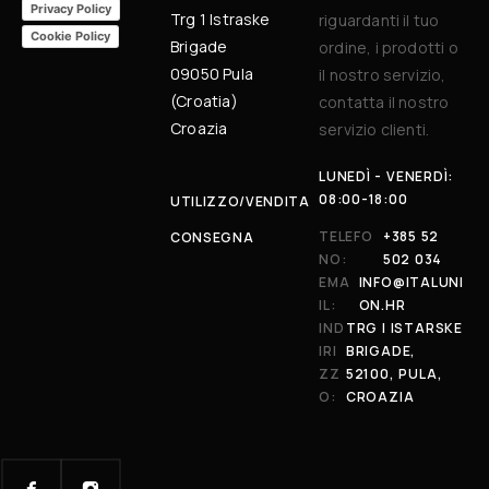
Privacy Policy
Trg 1 Istraske
riguardanti il tuo
Cookie Policy
Brigade
ordine, i prodotti o
09050 Pula
il nostro servizio,
(Croatia)
contatta il nostro
Croazia
servizio clienti.
LUNEDÌ - VENERDÌ:
08:00-18:00
UTILIZZO/VENDITA
TELEFO
+385 52
CONSEGNA
NO:
502 034
EMA
INFO@ITALUNI
IL:
ON.HR
IND
TRG I ISTARSKE
IRI
BRIGADE,
ZZ
52100, PULA,
O:
CROAZIA