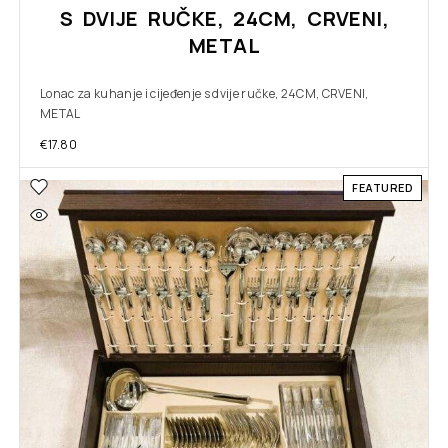
S DVIJE RUČKE, 24CM, CRVENI,
METAL
Lonac za kuhanje i cijeđenje s dvije ručke, 24CM, CRVENI,
METAL
€
17.80
FEATURED