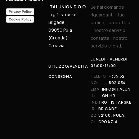
ITALUNION D.O.O.
Se hai domande
Privacy Policy
Trg 1 Istraske
riguardanti il tuo
Cookie Policy
Brigade
ordine, i prodotti o
09050 Pula
il nostro servizio,
(Croatia)
contatta il nostro
Croazia
servizio clienti.
LUNEDÌ - VENERDÌ:
08:00-18:00
UTILIZZO/VENDITA
TELEFO
+385 52
CONSEGNA
NO:
502 034
EMA
INFO@ITALUNI
IL:
ON.HR
IND
TRG I ISTARSKE
IRI
BRIGADE,
ZZ
52100, PULA,
O:
CROAZIA