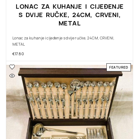
LONAC ZA KUHANJE I CIJEĐENJE
S DVIJE RUČKE, 24CM, CRVENI,
METAL
Lonac za kuhanje i cijeđenje s dvije ručke, 24CM, CRVENI,
METAL
€
17.80
FEATURED